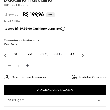
REF
:
17.01.1505_01
R$
199
,
96
R$
499
,
90
-
60%
1
x de
R$
199
,
96
Receba
R$ 29,99
de Cashback
Dudalina
Tamanho do Produto
:
38
Cor
:
Bege
38
40
42
44
46
Descubra seu tamanho
Medidas Corporais
ADICIONAR À SACOLA
DESCRIÇÃO