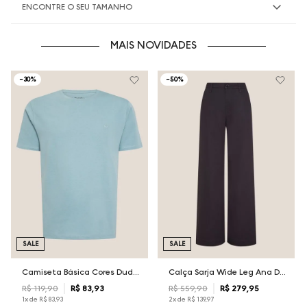
ENCONTRE O SEU TAMANHO
MAIS NOVIDADES
-
30%
-
50%
SALE
SALE
Camiseta Básica Cores Dudalina Masculina
Calça Sarja Wide Leg Ana Dudalina Feminina
R$
119
,
90
R$
83
,
93
R$
559
,
90
R$
279
,
95
1
x de
R$
83
,
93
2
x de
R$
139
,
97