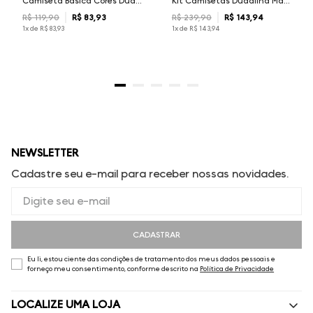
Camiseta Básica Cores Dudalina Masculina
Kit Camisetas Dudalina Masculina
R$
119
,
90
R$
83
,
93
R$
239
,
90
R$
143
,
94
1
x de
R$
83
,
93
1
x de
R$
143
,
94
NEWSLETTER
Cadastre seu e-mail para receber nossas novidades.
CADASTRAR
Eu li, estou ciente das condições de tratamento dos meus dados pessoais e
forneço meu consentimento, conforme descrito na
Política de Privacidade
LOCALIZE UMA LOJA