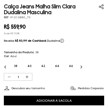
Calça Jeans Malha Slim Clara
Dudalina Masculina
REF
:
91.01.0880_73
R$
559
,
90
5
x de
R$
111
,
98
Receba
R$ 83,99
de Cashback
Dudalina
Tamanho do Produto
:
38
Cor
:
Azul
38
40
42
44
46
Descubra seu tamanho
Medidas Corporais
ADICIONAR À SACOLA