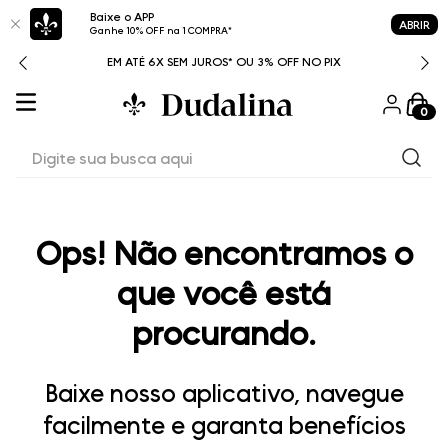
Baixe o APP
ABRIR
Ganhe 10% OFF na 1 COMPRA*
ITAL
EM ATÉ 6X SEM JUROS* OU 3% OFF NO PIX
0
Digite sua busca aqui
Ops! Não encontramos o
que você está
procurando.
Baixe nosso aplicativo, navegue
facilmente e garanta benefícios