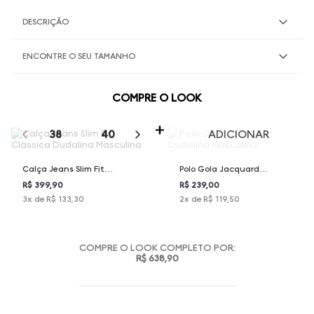
DESCRIÇÃO
ENCONTRE O SEU TAMANHO
COMPRE O LOOK
SELECIONE O TAMANHO PARA ADICIONAR
38
40
42
44
46
ADICIONAR
Calça Jeans Slim Fit
Polo Gola Jacquard
Clássica Dudalina
Dudalina Masculina
R$ 399,90
R$ 239,00
3
x de
R$ 133,30
2
x de
R$ 119,50
Masculina
COMPRE O LOOK COMPLETO POR:
R$ 638,90