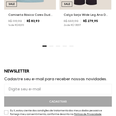
SALE
SALE
Camiseta Básica Cores Dudalina Masculina
Calça Sarja Wide Leg Ana Dudalina Feminina
R$
119
,
90
R$
83
,
93
R$
559
,
90
R$
279
,
95
1
x de
R$
83
,
93
2
x de
R$
139
,
97
NEWSLETTER
Cadastre seu e-mail para receber nossas novidades.
CADASTRAR
Eu li, estou ciente das condições de tratamento dos meus dados pessoais e
forneço meu consentimento, conforme descrito na
Política de Privacidade