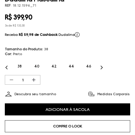
REF
:
18.12.1596_71
R$
399
,
90
3
x de
R$
133
,
30
Receba
R$ 59,98
de Cashback
Dudalina
Tamanho do Produto
:
38
Cor
:
Preto
38
40
42
44
46
Descubra seu tamanho
Medidas Corporais
ADICIONAR À SACOLA
COMPRE O LOOK