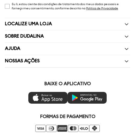
Eu li, estou ciente das condições de tratamento dos meus dados pessoais e
forneço meu consentimento, conforme descrito na
Política de Privacidade
LOCALIZE UMA LOJA
SOBRE DUDALINA
Quem Somos
AJUDA
Nossas Lojas
Perguntas Frequentes
NOSSAS AÇÕES
Política de privacidade
Fale Conosco
Livelo
Painel de Privacidade
Minha Conta
Vai de Visa
BAIXE O APLICATIVO
Gestão de Preferências
Troca e Devoluções
Mastercard
Ética e Sustentabilidade
Regulamentos
Azul Fidelidade
Seja um Revendedor
Duda Squad
FORMAS DE PAGAMENTO
Seja um Franqueado
Venda Corporativa
Compre pelo Whatsapp
Super Friday