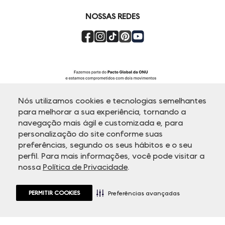
NOSSAS REDES
Nós utilizamos cookies e tecnologias semelhantes
para melhorar a sua experiência, tornando a
navegação mais ágil e customizada e, para
personalização do site conforme suas
ATENDIMENTO
preferências, segundo os seus hábitos e o seu
perfil. Para mais informações, você pode visitar a
nossa
Política de Privacidade
.
© Copyright 2000-2026 - Todos os direitos reservados. A Dudalina
reserva-se no direito de corrigir ou alterar informações como: preços,
promoções e disponibilidade de estoque a qualquer momento.
PERMITIR COOKIES
Em caso de dúvidas:
0800 770 5510.
Preferências avançadas
Horário de Atendimento
das 8h às 20h de segunda a sexta-feira e
sábados das 8h às 14h, exceto feriados.
Rua Othão 405, Vila Leopoldina - 05313-020 São Paulo, SP | CNPJ
49.669.856/0001-43.