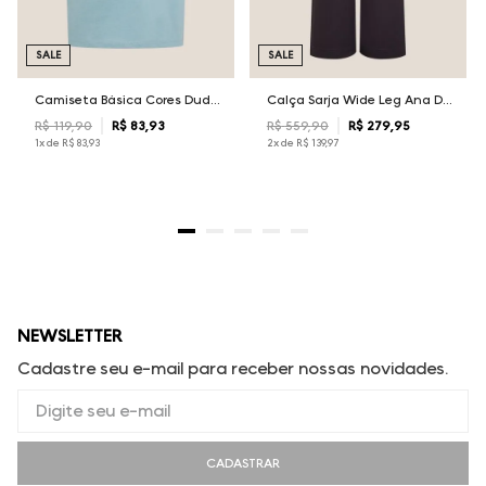
SALE
SALE
Camiseta Básica Cores Dudalina Masculina
Calça Sarja Wide Leg Ana Dudalina Feminina
R$
119
,
90
R$
83
,
93
R$
559
,
90
R$
279
,
95
1
x de
R$
83
,
93
2
x de
R$
139
,
97
NEWSLETTER
Cadastre seu e-mail para receber nossas novidades.
CADASTRAR