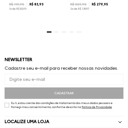
R$
119
,
90
R$
83
,
93
R$
559
,
90
R$
279
,
95
1
x de
R$
83
,
93
2
x de
R$
139
,
97
NEWSLETTER
Cadastre seu e-mail para receber nossas novidades.
CADASTRAR
Eu li, estou ciente das condições de tratamento dos meus dados pessoais e
forneço meu consentimento, conforme descrito na
Política de Privacidade
LOCALIZE UMA LOJA