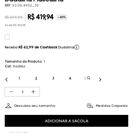
REF
:
53.06.4952_30
R$
419
,
94
R$
699
,
90
-
40%
4
x de
R$
104
,
98
Receba
R$ 62,99
de Cashback
Dudalina
Tamanho do Produto
:
1
Cor
:
Xadrez
1
2
3
4
5
Descubra seu tamanho
Medidas Corporais
ADICIONAR À SACOLA