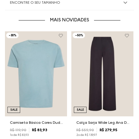
ENCONTRE O SEU TAMANHO
MAIS NOVIDADES
-
30%
-
50%
SALE
SALE
Camiseta Básica Cores Dudalina Masculina
Calça Sarja Wide Leg Ana Dudalina Feminina
R$
119
,
90
R$
83
,
93
R$
559
,
90
R$
279
,
95
1
x de
R$
83
,
93
2
x de
R$
139
,
97