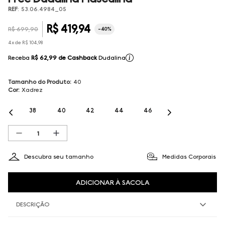
REF
:
53.06.4984_05
R$
419
,
94
R$
699
,
90
-
40%
4
x de
R$
104
,
98
Receba
R$ 62,99
de Cashback
Dudalina
Tamanho do Produto
:
40
Cor
:
Xadrez
38
40
42
44
46
Descubra seu tamanho
Medidas Corporais
ADICIONAR À SACOLA
DESCRIÇÃO