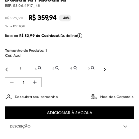
REF
:
53.06.4917_48
R$
359
,
94
R$
599
,
90
-
40%
3
x de
R$
119
,
98
Receba
R$ 53,99
de Cashback
Dudalina
Tamanho do Produto
:
1
Cor
:
Azul
1
2
3
4
5
Descubra seu tamanho
Medidas Corporais
ADICIONAR À SACOLA
DESCRIÇÃO