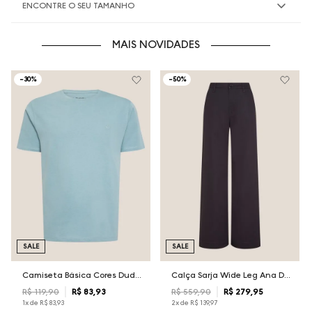
ENCONTRE O SEU TAMANHO
MAIS NOVIDADES
-
30%
-
50%
SALE
SALE
Camiseta Básica Cores Dudalina Masculina
Calça Sarja Wide Leg Ana Dudalina Feminina
R$
119
,
90
R$
83
,
93
R$
559
,
90
R$
279
,
95
1
x de
R$
83
,
93
2
x de
R$
139
,
97