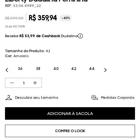
REF
:
53.06.4989_22
R$
359
,
94
R$
599
,
90
-
40%
3
x de
R$
119
,
98
Receba
R$ 53,99
de Cashback
Dudalina
Tamanho do Produto
:
42
Cor
:
Amarelo
36
38
40
42
44
Descubra seu tamanho
Medidas Corporais
ADICIONAR À SACOLA
COMPRE O LOOK