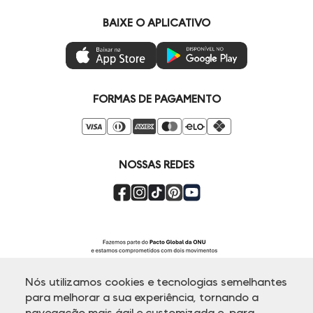
Painel de Privacidade
Minha Conta
Vai de Visa
BAIXE O APLICATIVO
Gestão de Preferências
Troca e Devoluções
Mastercard
Ética e Sustentabilidade
Regulamentos
Azul Fidelidade
Seja um Revendedor
Duda Squad
FORMAS DE PAGAMENTO
Seja um Franqueado
Venda Corporativa
Compre pelo Whatsapp
Super Friday
NOSSAS REDES
Nós utilizamos cookies e tecnologias semelhantes
para melhorar a sua experiência, tornando a
navegação mais ágil e customizada e, para