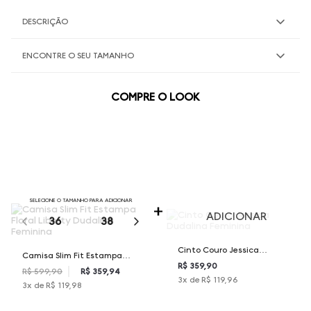
DESCRIÇÃO
ENCONTRE O SEU TAMANHO
COMPRE O LOOK
SELECIONE O TAMANHO PARA ADICIONAR
ADICIONAR
36
38
40
42
44
Cinto Couro Jessica
Camisa Slim Fit Estampa
Dudalina Feminina
R$ 359,90
Floral Liberty Dudalina
R$ 599,90
R$ 359,94
3
x de
R$ 119,96
3
x de
R$ 119,98
Feminina