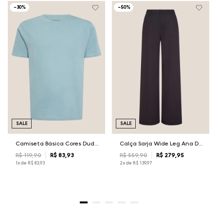
-
30%
-
50%
SALE
SALE
Camiseta Básica Cores Dudalina Masculina
Calça Sarja Wide Leg Ana Dudalina Feminina
R$
119
,
90
R$
83
,
93
R$
559
,
90
R$
279
,
95
1
x de
R$
83
,
93
2
x de
R$
139
,
97