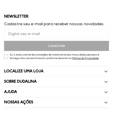
NEWSLETTER
Cadastre seu e-mail para receber nossas novidades.
CADASTRAR
Eu li, estou ciente das condições de tratamento dos meus dados pessoais e
forneço meu consentimento, conforme descrito na
Política de Privacidade
LOCALIZE UMA LOJA
SOBRE DUDALINA
Quem Somos
AJUDA
Nossas Lojas
Perguntas Frequentes
NOSSAS AÇÕES
Política de privacidade
Fale Conosco
Livelo