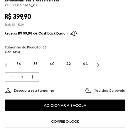
REF
:
53.06.5166_02
R$
399
,
90
3
x de
R$
133
,
30
Receba
R$ 59,98
de Cashback
Dudalina
Tamanho do Produto
:
36
Cor
:
Azul
36
38
40
42
44
Descubra seu tamanho
Medidas Corporais
ADICIONAR À SACOLA
COMPRE O LOOK