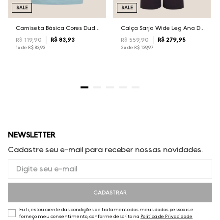
SALE
SALE
Camiseta Básica Cores Dudalina Masculina
Calça Sarja Wide Leg Ana Dudalina Feminina
R$
119
,
90
R$
83
,
93
R$
559
,
90
R$
279
,
95
1
x de
R$
83
,
93
2
x de
R$
139
,
97
NEWSLETTER
Cadastre seu e-mail para receber nossas novidades.
CADASTRAR
Eu li, estou ciente das condições de tratamento dos meus dados pessoais e
forneço meu consentimento, conforme descrito na
Política de Privacidade