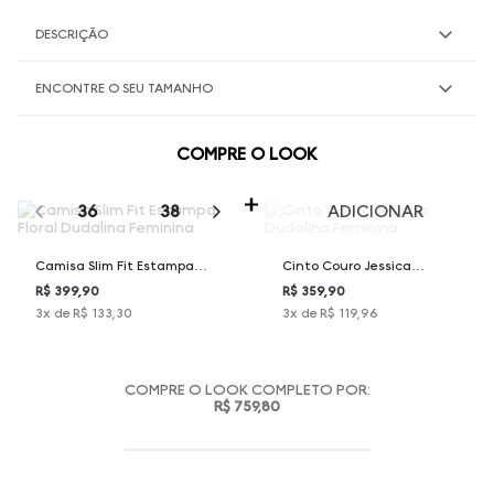
DESCRIÇÃO
ENCONTRE O SEU TAMANHO
COMPRE O LOOK
SELECIONE O TAMANHO PARA ADICIONAR
36
38
40
42
44
ADICIONAR
Camisa Slim Fit Estampa
Cinto Couro Jessica
Floral Dudalina Feminina
Dudalina Feminina
R$ 399,90
R$ 359,90
3
x de
R$ 133,30
3
x de
R$ 119,96
COMPRE O LOOK COMPLETO POR:
R$ 759,80