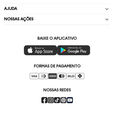
Quem Somos
AJUDA
Nossas Lojas
Perguntas Frequentes
NOSSAS AÇÕES
Política de privacidade
Fale Conosco
Livelo
Painel de Privacidade
Minha Conta
Vai de Visa
BAIXE O APLICATIVO
Gestão de Preferências
Troca e Devoluções
Mastercard
Ética e Sustentabilidade
Regulamentos
Azul Fidelidade
Seja um Revendedor
Duda Squad
FORMAS DE PAGAMENTO
Seja um Franqueado
Venda Corporativa
Compre pelo Whatsapp
Super Friday
NOSSAS REDES