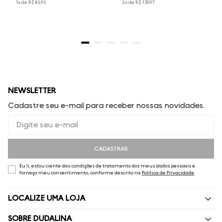
1
x de
R$
83
,
93
2
x de
R$
139
,
97
NEWSLETTER
Cadastre seu e-mail para receber nossas novidades.
CADASTRAR
Eu li, estou ciente das condições de tratamento dos meus dados pessoais e
forneço meu consentimento, conforme descrito na
Política de Privacidade
LOCALIZE UMA LOJA
SOBRE DUDALINA