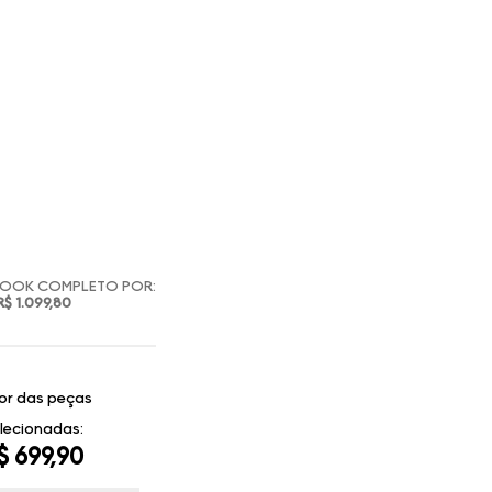
LOOK COMPLETO POR:
R$ 1.099,80
or das peças
lecionadas:
$ 699,90