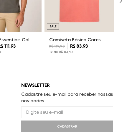
SALE
Camiseta Essentials Color Dudalina Masculina
Camiseta Básica Cores Dudalina Masculina
R$
111
,
93
R$
83
,
93
R$
119
,
90
3
1
x de
R$
83
,
93
NEWSLETTER
Cadastre seu e-mail para receber nossas
novidades.
CADASTRAR