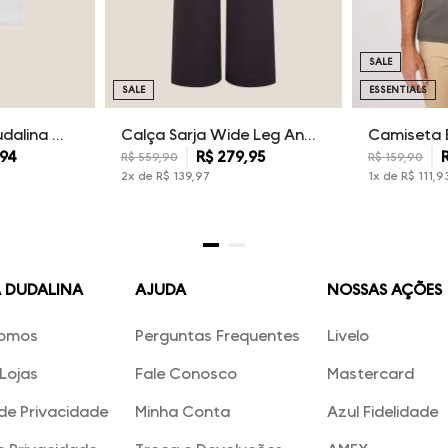
SALE
SALE
ESSENTIALS
Kit Camisetas Dudalina Masculina
Calça Sarja Wide Leg Ana Dudalina Feminina
94
R$
279
,
95
R$
559
,
90
R$
159
,
90
2
x de
R$
139
,
97
1
x de
R$
111
,
9
A DUDALINA
AJUDA
NOSSAS AÇÕES
omos
Perguntas Frequentes
Livelo
Lojas
Fale Conosco
Mastercard
 de Privacidade
Minha Conta
Azul Fidelidade