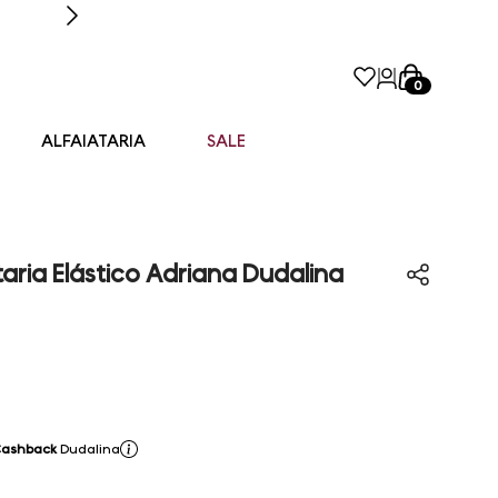
0
ALFAIATARIA
SALE
taria Elástico Adriana Dudalina
Cashback
Dudalina