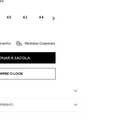
36
40
42
44
amanho
Medidas Corporais
ONAR À SACOLA
MPRE O LOOK
TAMANHO