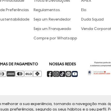
e Privacidade
Troca e Devoluções
AMEX
de Preferências
Regulamentos
Elo
Sustentabilidade
Seja um Revendedor
Duda Squad
Seja um Franqueado
Venda Corporat
Compre por Whatsapp
NOSSAS REDES
MAS DE PAGAMENTO
 melhorar a sua experiência, tornando a navegação mais ág
alina reserva-se no direito de corrigir ou alterar informações como: preços
Em caso de dúvidas:
0800 770 5510.
uas preferências, segundo os seus hábitos e o seu perfil. P