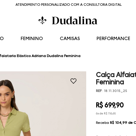
ATENDIMENTO PERSONALIZADO COM A CONSULTORA DIGITAL
NO
FEMININO
CAMISAS
PERFORMANCE
faiataria Elástico Adriana Dudalina Feminina
Calça Alfaia
Feminina
REF
:
18.11.3015_25
R$
699
,
90
6
x de
R$
116
,
65
Receba
R$ 104,99
de 