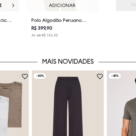
2
44
46
48
ADICIONAR
CO
stico
Polo Algodão Peruano
inina
Dudalina Feminina
R$ 399,90
3
x de
R$ 133,30
MAIS NOVIDADES
-
50%
-
30%