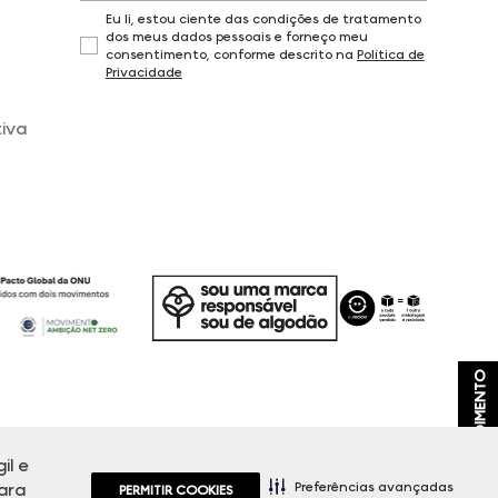
Eu li, estou ciente das condições de tratamento
dos meus dados pessoais e forneço meu
consentimento, conforme descrito na
Política de
Privacidade
iva
ATENDIMENTO
il e
, promoções e disponibilidade de estoque a qualquer momento.
Preferências avançadas
ara
PERMITIR COOKIES