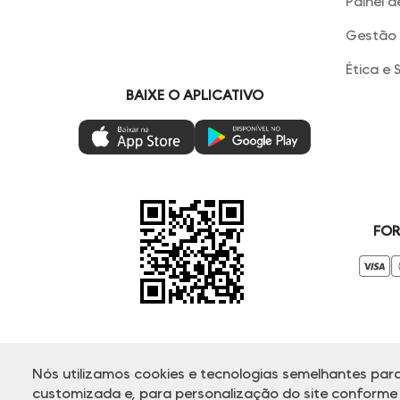
Painel d
Gestão 
Ética e 
BAIXE O APLICATIVO
FOR
Nós utilizamos cookies e tecnologias semelhantes para
© Copyright 2000-2025 - Todos os direitos reservados. A Dud
customizada e, para personalização do site conforme s