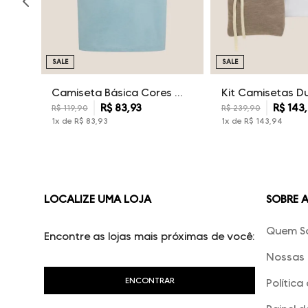
SALE
SALE
Camiseta Básica Cores Dudalina Masculina
R$
83
,
93
R$
143
,
R$
119
,
90
R$
239
,
90
1
x de
R$
83
,
93
1
x de
R$
143
,
94
LOCALIZE UMA LOJA
SOBRE 
Quem S
Encontre as lojas mais próximas de você:
Nossas 
Política