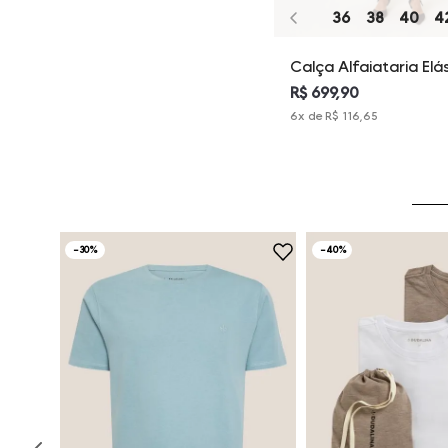
36
38
40
4
Calça Alfaiataria Elá
Adriana Dudalina Fem
R$ 699,90
6
x de
R$ 116,65
-
30%
-
40%