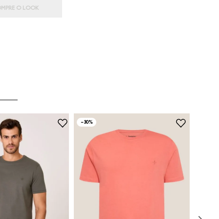
MPRE O LOOK
-
30%