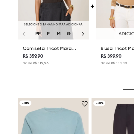
SELECIONE O TAMANHO PARA ADICIONAR
PP
P
M
G
GG
ADICI
Camiseta Tricot Mara
Blusa Tricot M
Dudalina Feminina
Feminina
R$ 359,90
R$ 399,90
3
x de
R$ 119,96
3
x de
R$ 133,30
-
30%
-
50%