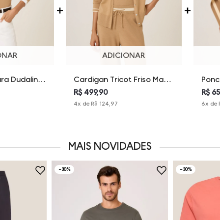
ONAR
ADICIONAR
ara Dudalina
Cardigan Tricot Friso Mara
Ponc
Dudalina Feminina
Duda
R$ 499,90
R$ 6
4
x de
R$ 124,97
6
x de
MAIS NOVIDADES
-
30%
-
30%