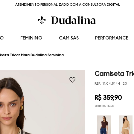
ATENDIMENTO PERSONALIZADO COM A CONSULTORA DIGITAL
NO
FEMININO
CAMISAS
PERFORMANCE
seta Tricot Mara Dudalina Feminina
Camiseta Tri
REF
:
11.04.5144_20
R$
359
,
90
3
x de
R$
119
,
96