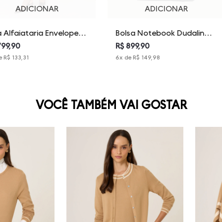
ADICIONAR
ADICIONAR
Bolsa Notebook Dudalina
a Alfaiataria Envelope
Feminina
bel Dudalina Feminina
R$ 899,90
799,90
6
x de
R$ 149,98
e
R$ 133,31
VOCÊ TAMBÉM VAI GOSTAR