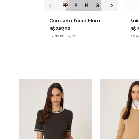
PP
P
M
G
GG
Camiseta Tricot Mara
Sai
Dudalina Feminina
Isa
R$ 359,90
R$ 
3
x de
R$ 119,96
6
x d