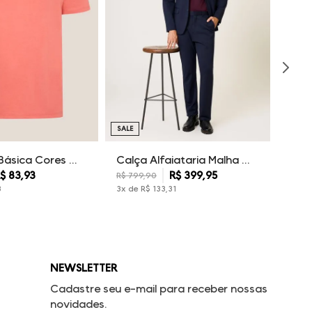
SALE
Camiseta Básica Cores Dudalina Masculina
Calça Alfaiataria Malha Dudalina Masculina
$
83
,
93
R$
399
,
95
R$
799
,
90
3
3
x de
R$
133
,
31
NEWSLETTER
Cadastre seu e-mail para receber nossas
novidades.