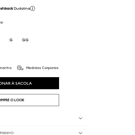
shback
Dudalina
PP
G
GG
amanho
Medidas Corporais
ONAR À SACOLA
MPRE O LOOK
TAMANHO