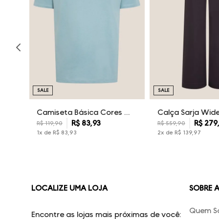
SALE
SALE
Camiseta Básica Cores Dudalina Masculina
R$
83
,
93
R$
279
R$
119
,
90
R$
559
,
90
1
x de
R$
83
,
93
2
x de
R$
139
,
97
LOCALIZE UMA LOJA
SOBRE 
Quem S
Encontre as lojas mais próximas de você: