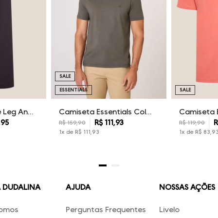
SALE
ESSENTIALS
SALE
Calça Sarja Wide Leg Ana Dudalina Feminina
Camiseta Essentials Color Dudalina Masculina
,
95
R$
111
,
93
R
R$
159
,
90
R$
119
,
90
1
x de
R$
111
,
93
1
x de
R$
83
,
9
A DUDALINA
AJUDA
NOSSAS AÇÕES
omos
Perguntas Frequentes
Livelo