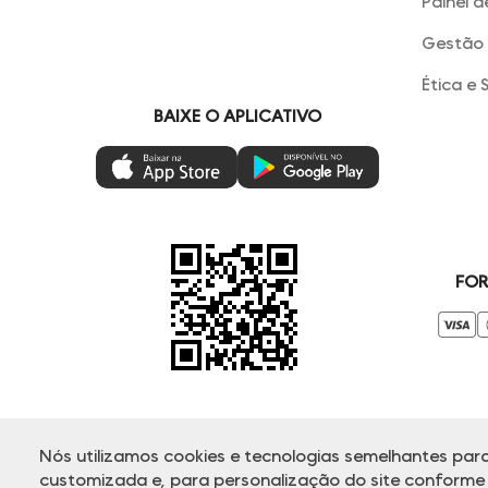
Painel d
Gestão 
Ética e 
BAIXE O APLICATIVO
FOR
Nós utilizamos cookies e tecnologias semelhantes para
© Copyright 2000-2025 - Todos os direitos reservados. A Dud
customizada e, para personalização do site conforme s