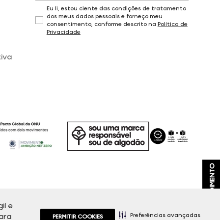
Eu li, estou ciente das condições de tratamento
dos meus dados pessoais e forneço meu
consentimento, conforme descrito na
Política de
Privacidade
iva
ATENDIMENTO
il e
, promoções e disponibilidade de estoque a qualquer momento.
Preferências avançadas
ara
PERMITIR COOKIES