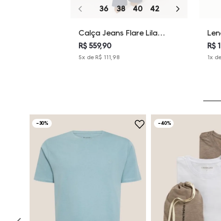
36
38
40
42
44
46
Calça Jeans Flare Lila
Len
Dudalina Feminina
Dud
R$ 559,90
R$ 
5
x de
R$ 111,98
1
x d
-
30%
-
40%