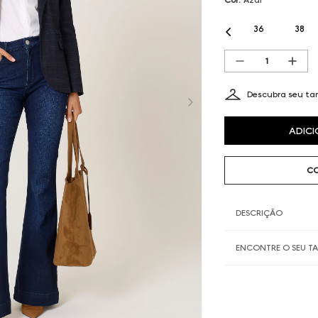
36
38
Descubra seu t
ADICI
CO
DESCRIÇÃO
ENCONTRE O SEU 