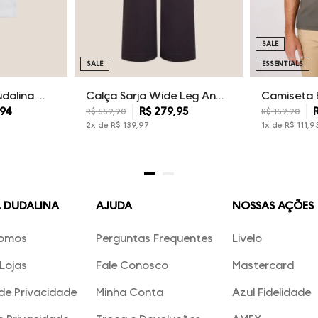
SALE
SALE
ESSENTIALS
Kit Camisetas Dudalina Masculina
Calça Sarja Wide Leg Ana Dudalina Feminina
94
R$
279
,
95
R$
559
,
90
R$
159
,
90
2
x de
R$
139
,
97
1
x de
R$
111
,
9
A DUDALINA
AJUDA
NOSSAS AÇÕES
omos
Perguntas Frequentes
Livelo
Lojas
Fale Conosco
Mastercard
 de Privacidade
Minha Conta
Azul Fidelidade