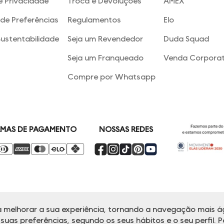
e Privacidade
Troca e Devoluções
AMEX
de Preferências
Regulamentos
Elo
Sustentabilidade
Seja um Revendedor
Duda Squad
Seja um Franqueado
Venda Corporat
Compre por Whatsapp
NOSSAS REDES
MAS DE PAGAMENTO
 melhorar a sua experiência, tornando a navegação mais ág
alina reserva-se no direito de corrigir ou alterar informações como: preços
Em caso de dúvidas:
0800 770 5510.
uas preferências, segundo os seus hábitos e o seu perfil. P