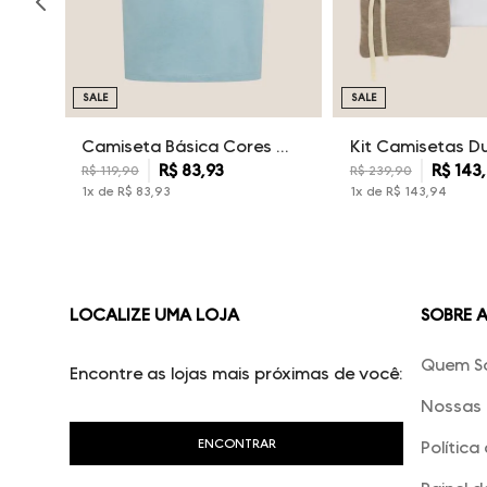
SALE
SALE
Camiseta Básica Cores Dudalina Masculina
R$
83
,
93
R$
143
,
R$
119
,
90
R$
239
,
90
1
x de
R$
83
,
93
1
x de
R$
143
,
94
LOCALIZE UMA LOJA
SOBRE 
Quem S
Encontre as lojas mais próximas de você:
Nossas 
Política