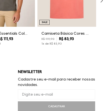
SALE
Camiseta Essentials Color Dudalina Masculina
Camiseta Básica Cores Dudalina Masculina
R$
111
,
93
R$
83
,
93
R$
119
,
90
3
1
x de
R$
83
,
93
NEWSLETTER
Cadastre seu e-mail para receber nossas
novidades.
CADASTRAR