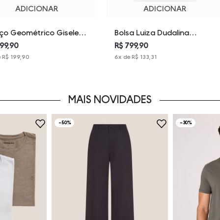
ADICIONAR
ADICIONAR
ço Geométrico Gisele
Bolsa Luiza Dudalina
alina Feminina
Feminina
199,90
R$ 799,90
e
R$ 199,90
6
x de
R$ 133,31
MAIS NOVIDADES
-
50%
-
30%