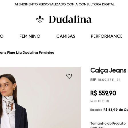
ATENDIMENTO PERSONALIZADO COM A CONSULTORA DIGITAL
NO
FEMININO
CAMISAS
PERFORMANCE
ans Flare Lila Dudalina Feminina
Calça Jeans 
REF
:
18.09.4711_74
R$
559
,
90
5
x de
R$
111
,
98
Receba
R$ 83,99
de C
Tamanho do Produto
:
Cor
:
Azul