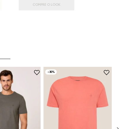
COMPRE O LOOK
-
30%