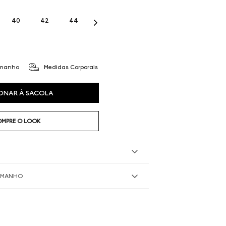
40
42
44
amanho
Medidas Corporais
ONAR À SACOLA
MPRE O LOOK
TAMANHO