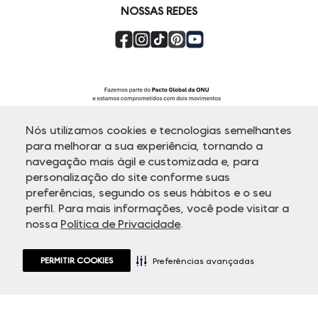
NOSSAS REDES
Nós utilizamos cookies e tecnologias semelhantes
para melhorar a sua experiência, tornando a
navegação mais ágil e customizada e, para
personalização do site conforme suas
ATENDIMENTO
preferências, segundo os seus hábitos e o seu
perfil. Para mais informações, você pode visitar a
nossa
Política de Privacidade
.
© Copyright 2000-2026 - Todos os direitos reservados. A Dudalina
reserva-se no direito de corrigir ou alterar informações como: preços,
promoções e disponibilidade de estoque a qualquer momento.
PERMITIR COOKIES
Em caso de dúvidas:
0800 770 5510.
Preferências avançadas
Horário de Atendimento
das 8h às 20h de segunda a sexta-feira e
sábados das 8h às 14h, exceto feriados.
Rua Othão 405, Vila Leopoldina - 05313-020 São Paulo, SP | CNPJ
49.669.856/0001-43.