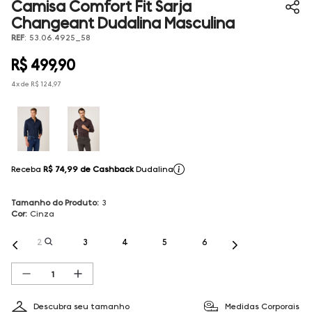
Camisa Comfort Fit Sarja
Changeant Dudalina Masculina
REF
:
53.06.4925_58
R$
499
,
90
4
x de
R$
124
,
97
Receba
R$ 74,99
de Cashback
Dudalina
Tamanho do Produto
:
3
Cor
:
Cinza
2
3
4
5
6
Descubra seu tamanho
Medidas Corporais