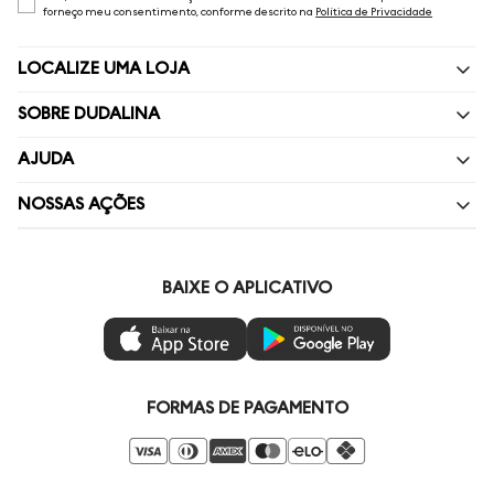
forneço meu consentimento, conforme descrito na
Política de Privacidade
LOCALIZE UMA LOJA
SOBRE DUDALINA
Quem Somos
AJUDA
Nossas Lojas
Perguntas Frequentes
NOSSAS AÇÕES
Política de privacidade
Fale Conosco
Livelo
Painel de Privacidade
Minha Conta
Vai de Visa
BAIXE O APLICATIVO
Gestão de Preferências
Troca e Devoluções
Mastercard
Ética e Sustentabilidade
Regulamentos
Azul Fidelidade
Seja um Revendedor
Duda Squad
FORMAS DE PAGAMENTO
Seja um Franqueado
Venda Corporativa
Compre pelo Whatsapp
Super Friday