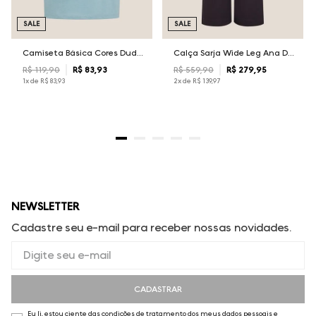
SALE
SALE
Camiseta Básica Cores Dudalina Masculina
Calça Sarja Wide Leg Ana Dudalina Feminina
R$
119
,
90
R$
83
,
93
R$
559
,
90
R$
279
,
95
1
x de
R$
83
,
93
2
x de
R$
139
,
97
NEWSLETTER
Cadastre seu e-mail para receber nossas novidades.
CADASTRAR
Eu li, estou ciente das condições de tratamento dos meus dados pessoais e