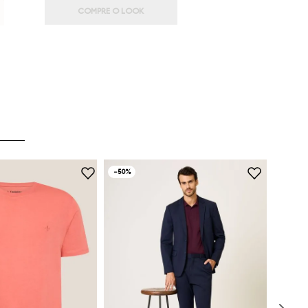
COMPRE O LOOK
-
50%