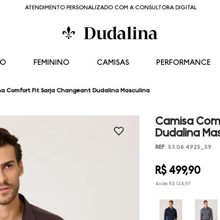
ATENDIMENTO PERSONALIZADO COM A CONSULTORA DIGITAL
NO
FEMININO
CAMISAS
PERFORMANCE
a Comfort Fit Sarja Changeant Dudalina Masculina
Camisa Comf
Dudalina Mas
REF
:
53.06.4925_59
R$
499
,
90
4
x de
R$
124
,
97