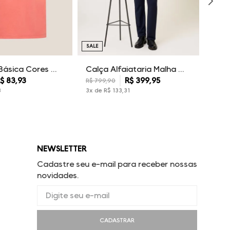
SALE
Camiseta Básica Cores Dudalina Masculina
Calça Alfaiataria Malha Dudalina Masculina
$
83
,
93
R$
399
,
95
R$
799
,
90
3
3
x de
R$
133
,
31
NEWSLETTER
Cadastre seu e-mail para receber nossas
novidades.
CADASTRAR