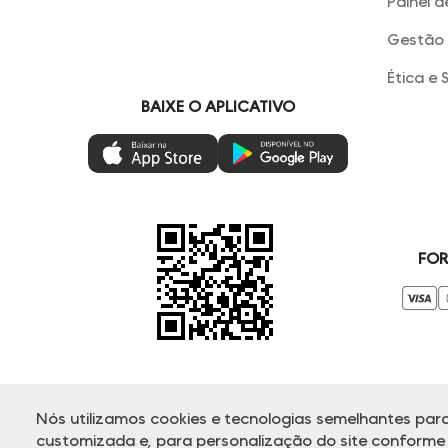
Painel d
Gestão 
Ética e 
BAIXE O APLICATIVO
FOR
Nós utilizamos cookies e tecnologias semelhantes para
© Copyright 2000-2025 - Todos os direitos reservados. A Dud
customizada e, para personalização do site conforme s