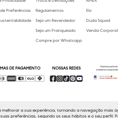
e Privacidade
Troca e Devoluções
AMEX
de Preferências
Regulamentos
Elo
Sustentabilidade
Seja um Revendedor
Duda Squad
Seja um Franqueado
Venda Corporat
Compre por Whatsapp
NOSSAS REDES
MAS DE PAGAMENTO
 melhorar a sua experiência, tornando a navegação mais ág
alina reserva-se no direito de corrigir ou alterar informações como: preços
Em caso de dúvidas:
0800 770 5510.
uas preferências, segundo os seus hábitos e o seu perfil. P