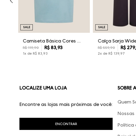
SALE
SALE
Camiseta Básica Cores Dudalina Masculina
R$
83
,
93
R$
279
R$
119
,
90
R$
559
,
90
1
x de
R$
83
,
93
2
x de
R$
139
,
97
LOCALIZE UMA LOJA
SOBRE 
Quem S
Encontre as lojas mais próximas de você:
Nossas 
Política