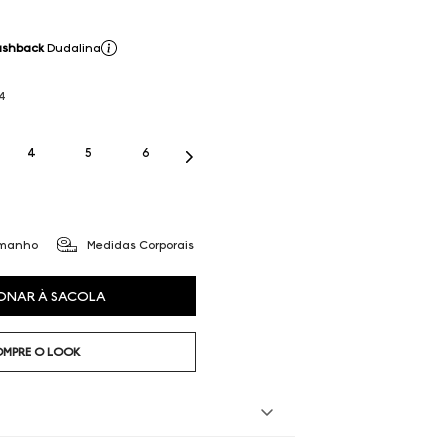
ashback
Dudalina
4
4
5
6
amanho
Medidas Corporais
ONAR À SACOLA
MPRE O LOOK