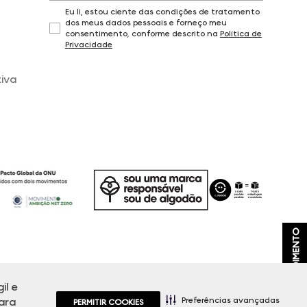
Eu li, estou ciente das condições de tratamento
dos meus dados pessoais e forneço meu
consentimento, conforme descrito na
Política de
Privacidade
iva
ATENDIMENTO
il e
, promoções e disponibilidade de estoque a qualquer momento.
Preferências avançadas
ara
PERMITIR COOKIES