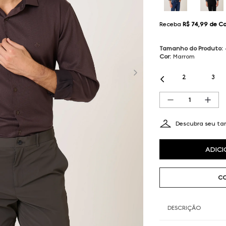
Receba
R$ 74,99
de C
Tamanho do Produto
:
Cor
:
Marrom
2
3
Descubra seu t
ADICI
CO
DESCRIÇÃO