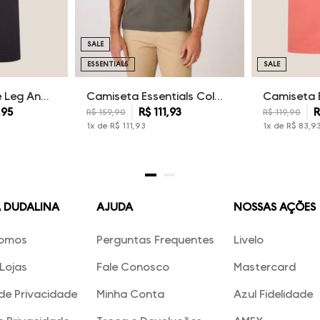
SALE
ESSENTIALS
SALE
Calça Sarja Wide Leg Ana Dudalina Feminina
Camiseta Essentials Color Dudalina Masculina
,
95
R$
111
,
93
R
R$
159
,
90
R$
119
,
90
1
x de
R$
111
,
93
1
x de
R$
83
,
9
A DUDALINA
AJUDA
NOSSAS AÇÕES
omos
Perguntas Frequentes
Livelo
Lojas
Fale Conosco
Mastercard
 de Privacidade
Minha Conta
Azul Fidelidade