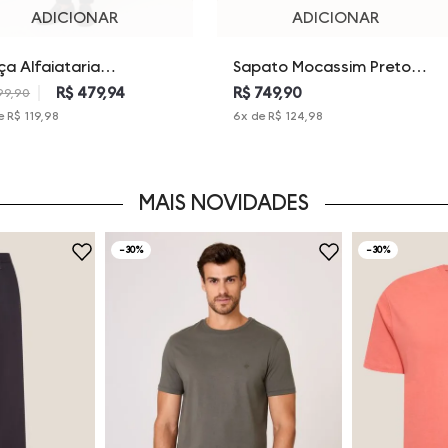
ADICIONAR
ADICIONAR
ça Alfaiataria
Sapato Mocassim Preto
formance Uv+Stretch
Dudalina Masculino
R$ 479,94
R$ 749,90
99,90
alina Masculina
e
R$ 119,98
6
x de
R$ 124,98
MAIS NOVIDADES
-
30%
-
30%