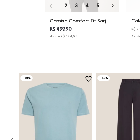
2
3
4
5
6
7
Camisa Comfort Fit Sarja
Cal
Changeant Dudalina
Per
R$ 499,90
R$ 7
Masculina
Dud
4
x de
R$ 124,97
4
x d
-
30%
-
50%