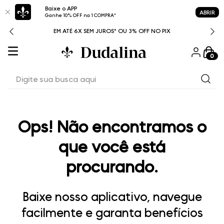
Baixe o APP
ABRIR
Ganhe 10% OFF na 1 COMPRA*
ITAL
EM ATÉ 6X SEM JUROS* OU 3% OFF NO PIX
0
Digite sua busca aqui
Ops! Não encontramos o
que você está
procurando.
Baixe nosso aplicativo, navegue
facilmente e garanta benefícios