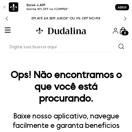
Baixe o APP
ABRIR
Ganhe 10% OFF na 1 COMPRA*
ITAL
EM ATÉ 6X SEM JUROS* OU 3% OFF NO PIX
0
Digite sua busca aqui
Ops! Não encontramos o
que você está
procurando.
Baixe nosso aplicativo, navegue
facilmente e garanta benefícios