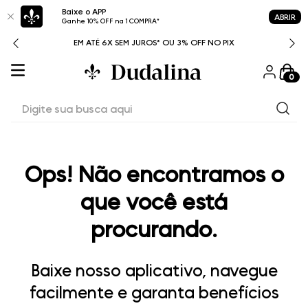
Baixe o APP
ABRIR
Ganhe 10% OFF na 1 COMPRA*
ITAL
EM ATÉ 6X SEM JUROS* OU 3% OFF NO PIX
0
Digite sua busca aqui
Ops! Não encontramos o
que você está
procurando.
Baixe nosso aplicativo, navegue
facilmente e garanta benefícios