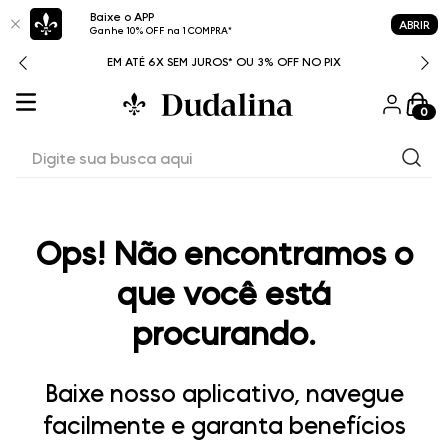
Baixe o APP
ABRIR
Ganhe 10% OFF na 1 COMPRA*
ITAL
EM ATÉ 6X SEM JUROS* OU 3% OFF NO PIX
0
Digite sua busca aqui
Ops! Não encontramos o
que você está
procurando.
Baixe nosso aplicativo, navegue
facilmente e garanta benefícios