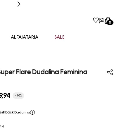
0
ALFAIATARIA
SALE
Super Flare Dudalina Feminina
9
,
94
-
40%
ashback
Dudalina
44