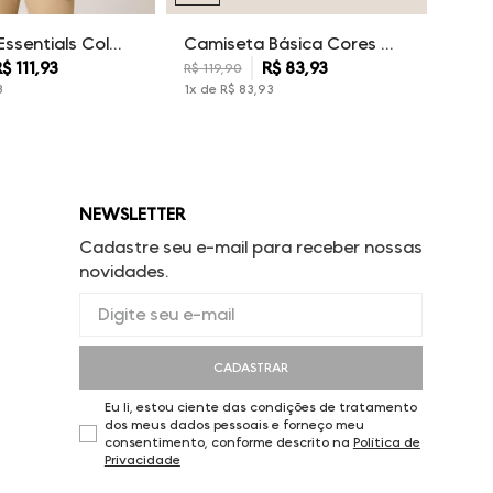
Camiseta Essentials Color Dudalina Masculina
Camiseta Básica Cores Dudalina Masculina
R$
111
,
93
R$
83
,
93
R$
119
,
90
3
1
x de
R$
83
,
93
NEWSLETTER
Cadastre seu e-mail para receber nossas
novidades.
CADASTRAR
Eu li, estou ciente das condições de tratamento
dos meus dados pessoais e forneço meu
consentimento, conforme descrito na
Política de
Privacidade