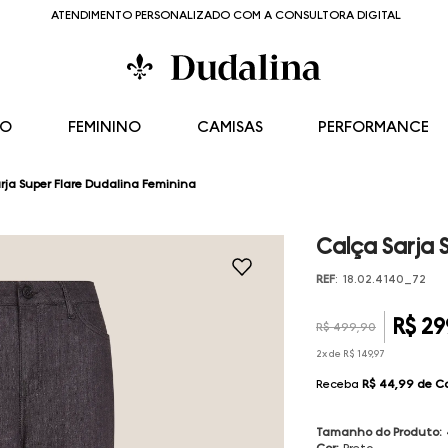
ATENDIMENTO PERSONALIZADO COM A CONSULTORA DIGITAL
NO
FEMININO
CAMISAS
PERFORMANCE
rja Super Flare Dudalina Feminina
Calça Sarja 
REF
:
18.02.4140_72
R$
29
R$
499
,
90
2
x de
R$
149
,
97
Receba
R$ 44,99
de C
Tamanho do Produto
:
Cor
:
Preto