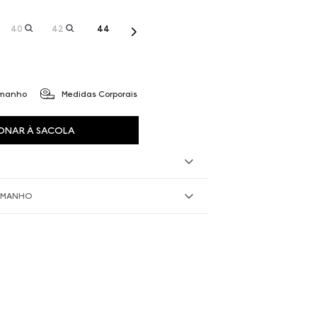
40
42
44
amanho
Medidas Corporais
ONAR À SACOLA
TAMANHO