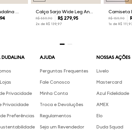
Kit Camisetas Dudalina Masculina
Calça Sarja Wide Leg Ana Dudalina Feminina
94
R$
279
,
95
R$
559
,
90
R$
159
,
90
2
x de
R$
139
,
97
1
x de
R$
111
,
9
A DUDALINA
AJUDA
NOSSAS AÇÕES
omos
Perguntas Frequentes
Livelo
Lojas
Fale Conosco
Mastercard
 de Privacidade
Minha Conta
Azul Fidelidade
e Privacidade
Troca e Devoluções
AMEX
de Preferências
Regulamentos
Elo
Sustentabilidade
Seja um Revendedor
Duda Squad