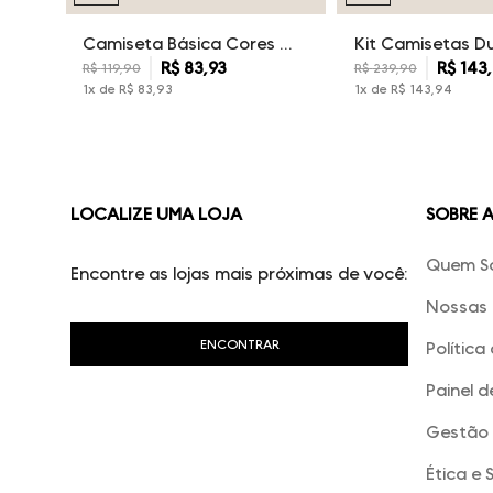
Camiseta Básica Cores Dudalina Masculina
R$
83
,
93
R$
143
,
R$
119
,
90
R$
239
,
90
1
x de
R$
83
,
93
1
x de
R$
143
,
94
LOCALIZE UMA LOJA
SOBRE 
Quem S
Encontre as lojas mais próximas de você:
Nossas 
Política
Painel d
Gestão 
Ética e 