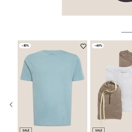
-
30%
-
40%
SALE
SALE