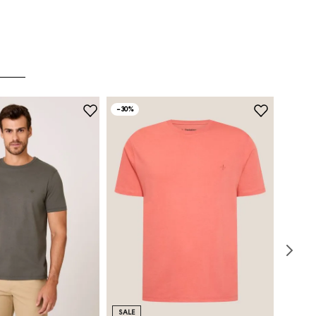
-
30%
SALE