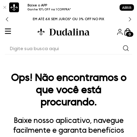
Baixe o APP
ABRIR
Ganhe 10% OFF na 1 COMPRA*
ITAL
EM ATÉ 6X SEM JUROS* OU 3% OFF NO PIX
0
Digite sua busca aqui
Ops! Não encontramos o
que você está
procurando.
Baixe nosso aplicativo, navegue
facilmente e garanta benefícios