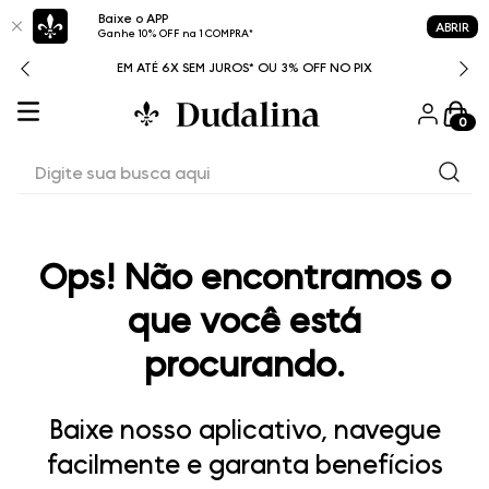
Baixe o APP
ABRIR
Ganhe 10% OFF na 1 COMPRA*
ITAL
EM ATÉ 6X SEM JUROS* OU 3% OFF NO PIX
0
Digite sua busca aqui
Ops! Não encontramos o
que você está
procurando.
Baixe nosso aplicativo, navegue
facilmente e garanta benefícios