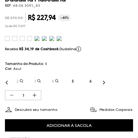
REF
:
68.06.3091_43
R$
227
,
94
R$
379
,
90
-
40%
2
x de
R$
113
,
97
Receba
R$ 34,19
de Cashback
Dudalina
Tamanho do Produto
:
5
Cor
:
Azul
2
3
4
5
6
Descubra seu tamanho
Medidas Corporais
ADICIONAR À SACOLA