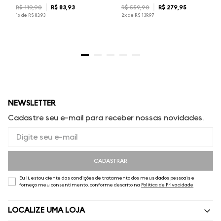
R$
119
,
90
R$
83
,
93
R$
559
,
90
R$
279
,
95
1
x de
R$
83
,
93
2
x de
R$
139
,
97
NEWSLETTER
Cadastre seu e-mail para receber nossas novidades.
CADASTRAR
Eu li, estou ciente das condições de tratamento dos meus dados pessoais e
forneço meu consentimento, conforme descrito na
Política de Privacidade
LOCALIZE UMA LOJA