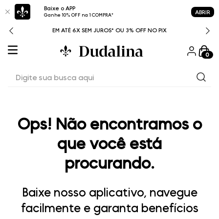
Baixe o APP
ABRIR
Ganhe 10% OFF na 1 COMPRA*
ITAL
EM ATÉ 6X SEM JUROS* OU 3% OFF NO PIX
0
Digite sua busca aqui
Ops! Não encontramos o
que você está
procurando.
Baixe nosso aplicativo, navegue
facilmente e garanta benefícios