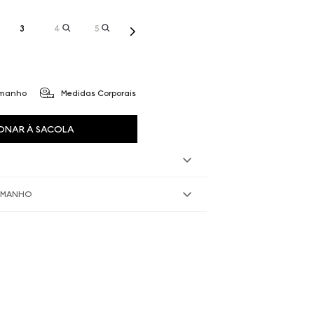
3
4
5
amanho
Medidas Corporais
ONAR À SACOLA
TAMANHO