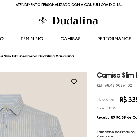
ATENDIMENTO PERSONALIZADO COM A CONSULTORA DIGITAL
NO
FEMININO
CAMISAS
PERFORMANCE
a Slim Fit Linenblend Dudalina Masculina
Camisa Slim 
REF
:
68.42.0026_02
R$
33
R$
559
,
90
3
x de
R$
111
,
98
Receba
R$ 50,39
de C
Tamanho do Produto
:
Cor
:
Azul