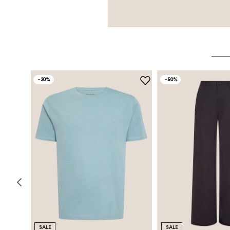
-
30%
-
50%
SALE
SALE