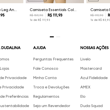
Calça Sarja Wide Leg Ana Dudalina Feminina
Camiseta Essentials Color Dudalina Masculina
,
95
R$
111
,
93
R
R$
159
,
90
R$
119
,
90
1
x de
R$
111
,
93
1
x de
R$
83
,
9
A DUDALINA
AJUDA
NOSSAS AÇÕES
omos
Perguntas Frequentes
Livelo
Lojas
Fale Conosco
Mastercard
 de Privacidade
Minha Conta
Azul Fidelidade
e Privacidade
Troca e Devoluções
AMEX
de Preferências
Regulamentos
Elo
Sustentabilidade
Seja um Revendedor
Duda Squad