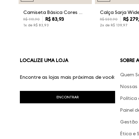
Camiseta Básica Cores Dudalina Masculina
R$
83
,
93
R$
279
R$
119
,
90
R$
559
,
90
1
x de
R$
83
,
93
2
x de
R$
139
,
97
LOCALIZE UMA LOJA
SOBRE 
Quem S
Encontre as lojas mais próximas de você:
Nossas 
Política
Painel d
Gestão 
Ética e 