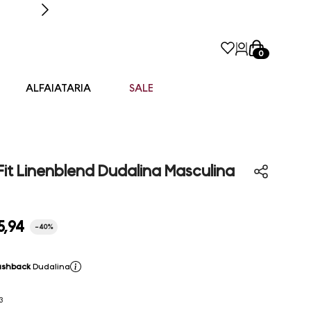
0
ALFAIATARIA
SALE
Fit Linenblend Dudalina Masculina
5
,
94
-
40%
ashback
Dudalina
3