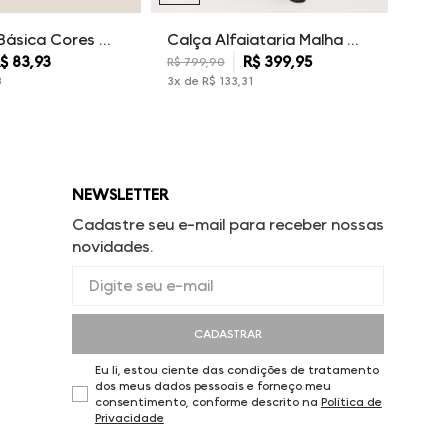
Camiseta Básica Cores Dudalina Masculina
Calça Alfaiataria Malha Dudalina Masculina
$
83
,
93
R$
399
,
95
R$
799
,
90
3
3
x de
R$
133
,
31
NEWSLETTER
Cadastre seu e-mail para receber nossas
novidades.
CADASTRAR
Eu li, estou ciente das condições de tratamento
dos meus dados pessoais e forneço meu
consentimento, conforme descrito na
Política de
Privacidade