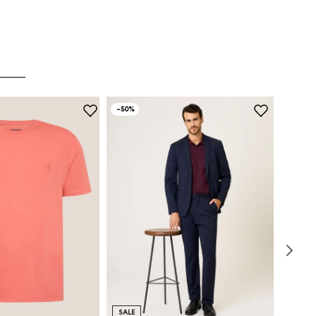
-
50%
SALE