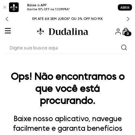
Baixe o APP
ABRIR
Ganhe 10% OFF na 1 COMPRA*
ITAL
EM ATÉ 6X SEM JUROS* OU 3% OFF NO PIX
0
Digite sua busca aqui
Ops! Não encontramos o
que você está
procurando.
Baixe nosso aplicativo, navegue
facilmente e garanta benefícios