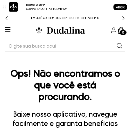
Baixe o APP
ABRIR
Ganhe 10% OFF na 1 COMPRA*
ITAL
EM ATÉ 6X SEM JUROS* OU 3% OFF NO PIX
0
Digite sua busca aqui
Ops! Não encontramos o
que você está
procurando.
Baixe nosso aplicativo, navegue
facilmente e garanta benefícios