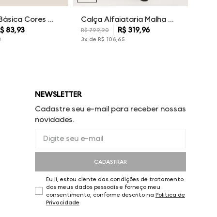
Camiseta Básica Cores Dudalina Masculina
Calça Alfaiataria Malha Dudalina Masculina
$
83
,
93
R$
319
,
96
R$
799
,
90
3
3
x de
R$
106
,
65
NEWSLETTER
Cadastre seu e-mail para receber nossas
novidades.
CADASTRAR
Eu li, estou ciente das condições de tratamento
dos meus dados pessoais e forneço meu
consentimento, conforme descrito na
Política de
Privacidade