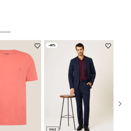
-
60%
SALE