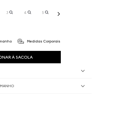
3
4
5
amanho
Medidas Corporais
ONAR À SACOLA
TAMANHO