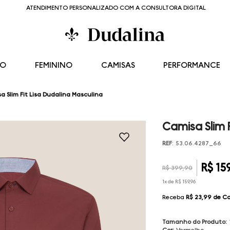
ATENDIMENTO PERSONALIZADO COM A CONSULTORA DIGITAL
NO
FEMININO
CAMISAS
PERFORMANCE
a Slim Fit Lisa Dudalina Masculina
Camisa Slim 
REF
:
53.06.4287_66
R$
15
R$
399
,
90
1
x de
R$
159
,
96
Receba
R$ 23,99
de C
Tamanho do Produto
:
Cor
:
Vermelho