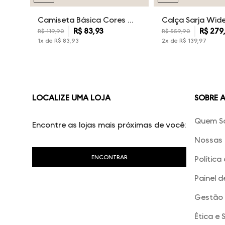
Camiseta Básica Cores Dudalina Masculina
R$
83
,
93
R$
279
R$
119
,
90
R$
559
,
90
1
x de
R$
83
,
93
2
x de
R$
139
,
97
LOCALIZE UMA LOJA
SOBRE 
Quem S
Encontre as lojas mais próximas de você:
Nossas 
Política
Painel d
Gestão 
Ética e 