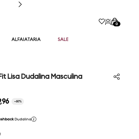
0
ALFAIATARIA
SALE
Fit Lisa Dudalina Masculina
9
,
96
-
60%
ashback
Dudalina
1