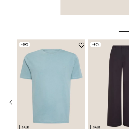
-
30%
-
50%
SALE
SALE