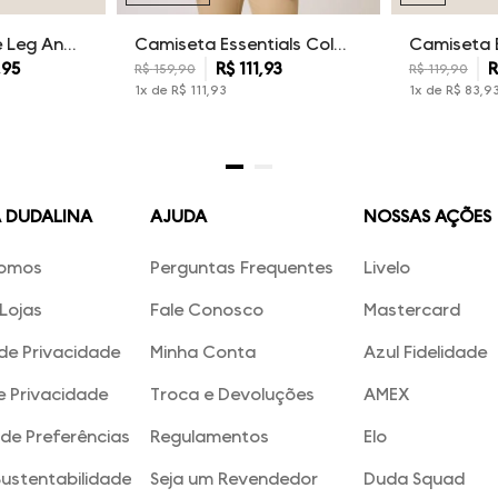
Calça Sarja Wide Leg Ana Dudalina Feminina
Camiseta Essentials Color Dudalina Masculina
,
95
R$
111
,
93
R
R$
159
,
90
R$
119
,
90
1
x de
R$
111
,
93
1
x de
R$
83
,
9
A DUDALINA
AJUDA
NOSSAS AÇÕES
omos
Perguntas Frequentes
Livelo
Lojas
Fale Conosco
Mastercard
 de Privacidade
Minha Conta
Azul Fidelidade
e Privacidade
Troca e Devoluções
AMEX
de Preferências
Regulamentos
Elo
Sustentabilidade
Seja um Revendedor
Duda Squad