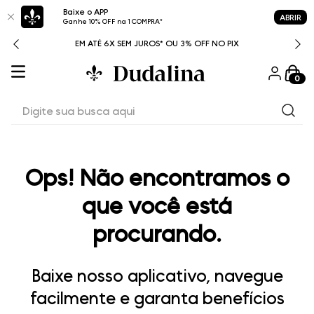
Baixe o APP
ABRIR
Ganhe 10% OFF na 1 COMPRA*
ITAL
EM ATÉ 6X SEM JUROS* OU 3% OFF NO PIX
0
Digite sua busca aqui
Ops! Não encontramos o
que você está
procurando.
Baixe nosso aplicativo, navegue
facilmente e garanta benefícios