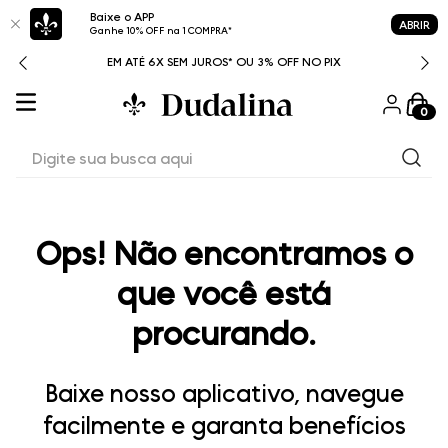
Baixe o APP
ABRIR
Ganhe 10% OFF na 1 COMPRA*
ITAL
EM ATÉ 6X SEM JUROS* OU 3% OFF NO PIX
0
Digite sua busca aqui
Ops! Não encontramos o
que você está
procurando.
Baixe nosso aplicativo, navegue
facilmente e garanta benefícios