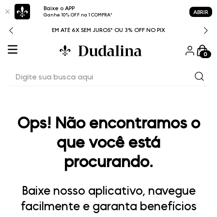
Baixe o APP
ABRIR
Ganhe 10% OFF na 1 COMPRA*
ITAL
EM ATÉ 6X SEM JUROS* OU 3% OFF NO PIX
0
Digite sua busca aqui
Ops! Não encontramos o
que você está
procurando.
Baixe nosso aplicativo, navegue
facilmente e garanta benefícios