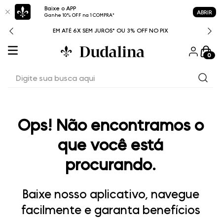
Baixe o APP
ABRIR
Ganhe 10% OFF na 1 COMPRA*
ITAL
EM ATÉ 6X SEM JUROS* OU 3% OFF NO PIX
0
Digite sua busca aqui
Ops! Não encontramos o
que você está
procurando.
Baixe nosso aplicativo, navegue
facilmente e garanta benefícios