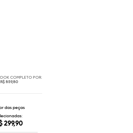
LOOK COMPLETO POR:
R$ 859,80
or das peças
lecionadas:
$ 299,90