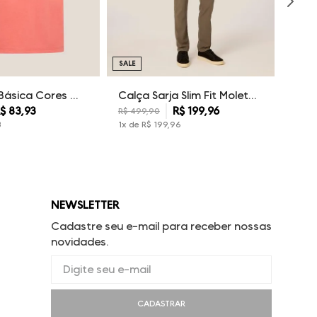
SALE
Camiseta Básica Cores Dudalina Masculina
Calça Sarja Slim Fit Moletom Dudalina Masculina
$
83
,
93
R$
199
,
96
R$
499
,
90
3
1
x de
R$
199
,
96
NEWSLETTER
Cadastre seu e-mail para receber nossas
novidades.
CADASTRAR