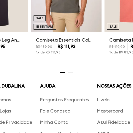
SALE
ESSENTIALS
SALE
Calça Sarja Wide Leg Ana Dudalina Feminina
Camiseta Essentials Color Dudalina Masculina
,
95
R$
111
,
93
R
R$
159
,
90
R$
119
,
90
1
x de
R$
111
,
93
1
x de
R$
83
,
9
A DUDALINA
AJUDA
NOSSAS AÇÕES
omos
Perguntas Frequentes
Livelo
Lojas
Fale Conosco
Mastercard
 de Privacidade
Minha Conta
Azul Fidelidade