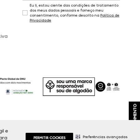
Eu li, estou ciente das condições de tratamento
dos meus dados pessoais e forneço meu
consentimento, conforme descrito na
Política de
Privacidade
iva
ATENDIMENTO
il e
, promoções e disponibilidade de estoque a qualquer momento.
Preferências avançadas
ara
PERMITIR COOKIES