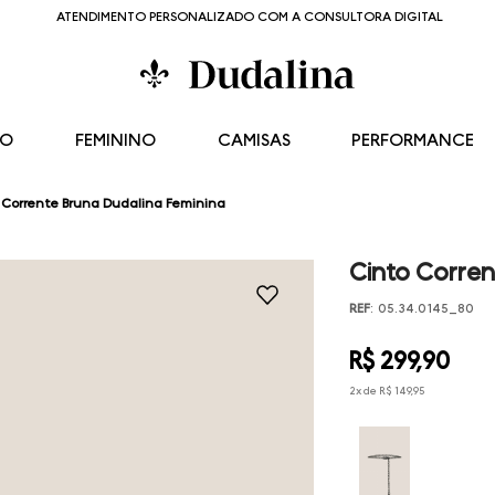
ATENDIMENTO PERSONALIZADO COM A CONSULTORA DIGITAL
NO
FEMININO
CAMISAS
PERFORMANCE
 Corrente Bruna Dudalina Feminina
Cinto Corren
REF
:
05.34.0145_80
R$
299
,
90
2
x de
R$
149
,
95