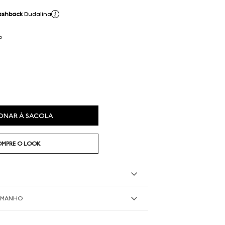
ashback
Dudalina
P
ONAR À SACOLA
MPRE O LOOK
TAMANHO