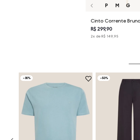
P
M
G
Cinto Corrente Brun
Dudalina Feminina
R$ 299,90
2
x de
R$ 149,95
-
30%
-
50%