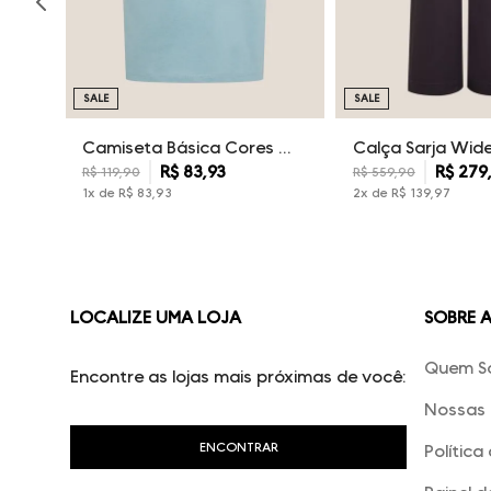
SALE
SALE
Camiseta Básica Cores Dudalina Masculina
R$
83
,
93
R$
279
R$
119
,
90
R$
559
,
90
1
x de
R$
83
,
93
2
x de
R$
139
,
97
LOCALIZE UMA LOJA
SOBRE 
Quem S
Encontre as lojas mais próximas de você:
Nossas 
Política