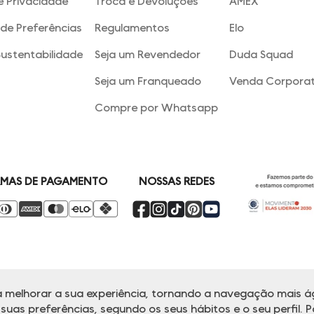
e Privacidade
Troca e Devoluções
AMEX
de Preferências
Regulamentos
Elo
Sustentabilidade
Seja um Revendedor
Duda Squad
Seja um Franqueado
Venda Corporat
Compre por Whatsapp
NOSSAS REDES
MAS DE PAGAMENTO
 melhorar a sua experiência, tornando a navegação mais ág
alina reserva-se no direito de corrigir ou alterar informações como: preços
Em caso de dúvidas:
0800 770 5510.
uas preferências, segundo os seus hábitos e o seu perfil. P