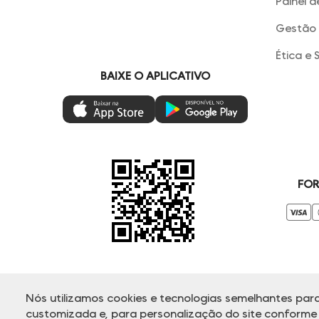
Painel d
Gestão 
Ética e 
BAIXE O APLICATIVO
FOR
Nós utilizamos cookies e tecnologias semelhantes para
© Copyright 2000-2025 - Todos os direitos reservados. A Dud
customizada e, para personalização do site conforme s