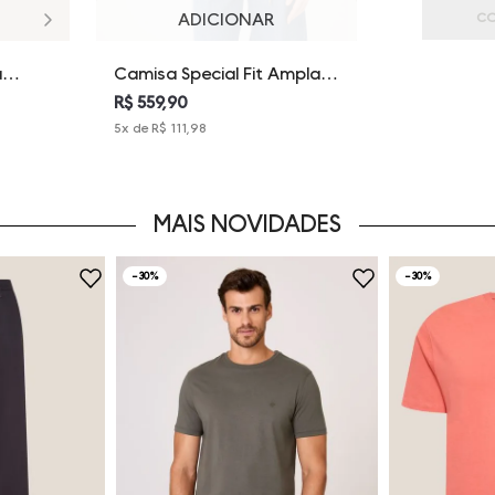
ADICIONAR
CO
a
Camisa Special Fit Ampla
Listrada Dudalina Feminina
R$ 559,90
5
x de
R$ 111,98
MAIS NOVIDADES
-
30%
-
30%