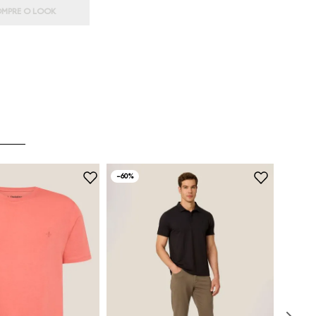
MPRE O LOOK
-
60%