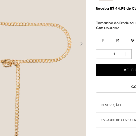
Receba
R$ 44,98
de C
Tamanho do Produto
:
Cor
:
Dourado
P
M
G
ADICI
CO
DESCRIÇÃO
ENCONTRE O SEU 