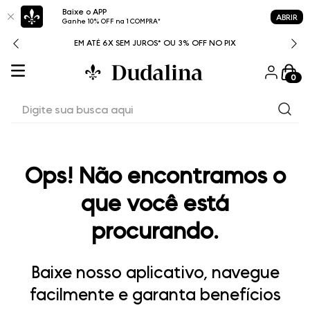
Baixe o APP
ABRIR
Ganhe 10% OFF na 1 COMPRA*
ITAL
EM ATÉ 6X SEM JUROS* OU 3% OFF NO PIX
0
Digite sua busca aqui
Ops! Não encontramos o
que você está
procurando.
Baixe nosso aplicativo, navegue
facilmente e garanta benefícios