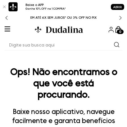
Baixe o APP
ABRIR
Ganhe 10% OFF na 1 COMPRA*
ITAL
EM ATÉ 6X SEM JUROS* OU 3% OFF NO PIX
0
Digite sua busca aqui
Ops! Não encontramos o
que você está
procurando.
Baixe nosso aplicativo, navegue
facilmente e garanta benefícios