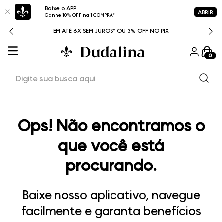
Baixe o APP
ABRIR
Ganhe 10% OFF na 1 COMPRA*
ITAL
EM ATÉ 6X SEM JUROS* OU 3% OFF NO PIX
0
Digite sua busca aqui
Ops! Não encontramos o
que você está
procurando.
Baixe nosso aplicativo, navegue
facilmente e garanta benefícios