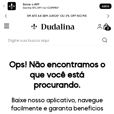
Baixe o APP
ABRIR
Ganhe 10% OFF na 1 COMPRA*
ITAL
EM ATÉ 6X SEM JUROS* OU 3% OFF NO PIX
0
Digite sua busca aqui
Ops! Não encontramos o
que você está
procurando.
Baixe nosso aplicativo, navegue
facilmente e garanta benefícios