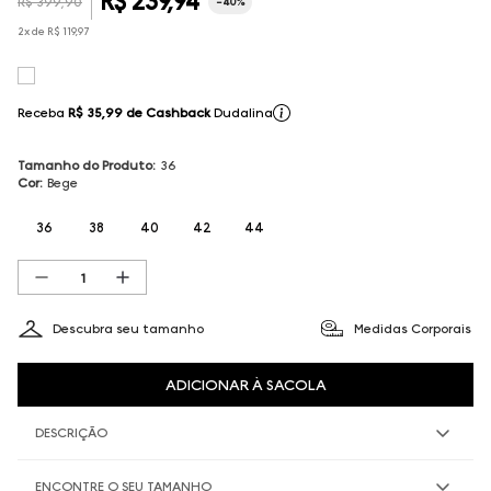
R$
239
,
94
R$
399
,
90
-
40%
2
x de
R$
119
,
97
Receba
R$ 35,99
de Cashback
Dudalina
Tamanho do Produto
:
36
Cor
:
Bege
36
38
40
42
44
Descubra seu tamanho
Medidas Corporais
ADICIONAR À SACOLA
DESCRIÇÃO
ENCONTRE O SEU TAMANHO