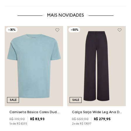
MAIS NOVIDADES
-
30%
-
50%
SALE
SALE
Camiseta Básica Cores Dudalina Masculina
Calça Sarja Wide Leg Ana Dudalina Feminina
R$
119
,
90
R$
83
,
93
R$
559
,
90
R$
279
,
95
1
x de
R$
83
,
93
2
x de
R$
139
,
97