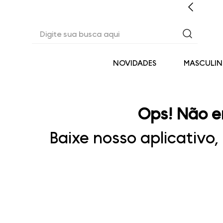
EM ATÉ 6X SEM JUROS* OU 3% OFF NO PIX
Digite sua busca aqui
NOVIDADES
MASCULI
Ops! Não e
Baixe nosso aplicativo