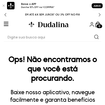
Baixe o APP
ABRIR
Ganhe 10% OFF na 1 COMPRA*
ITAL
EM ATÉ 6X SEM JUROS* OU 3% OFF NO PIX
0
Digite sua busca aqui
Ops! Não encontramos o
que você está
procurando.
Baixe nosso aplicativo, navegue
facilmente e garanta benefícios