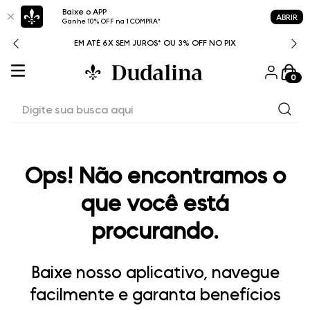
Baixe o APP
ABRIR
Ganhe 10% OFF na 1 COMPRA*
ITAL
EM ATÉ 6X SEM JUROS* OU 3% OFF NO PIX
0
Digite sua busca aqui
Ops! Não encontramos o
que você está
procurando.
Baixe nosso aplicativo, navegue
facilmente e garanta benefícios