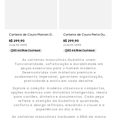
Carteira de Couro Marrom Dudalina Masculina
Carteira de Couro Preta Dudalina Masculina
R$
299
,
90
R$
299
,
90
2
x de
R$
149
,
95
2
x de
R$
149
,
95
R$ 44,98
de Cashback
R$ 44,98
de Cashback
As carteiras masculinas Dudalina unem
funcionalidade, sofisticação e durabilidade em
peças essenciais para o homem moderno.
Desenvolvidas com materiais premium e
acabamento impecável, garantem organização,
praticidade e estilo em cada detalhe.
Explore a coleção: modelos clássicos e compactos,
opções modernas com divisórias inteligentes, ideais
para cartões, dinheiro e documentos. Cada peça
reflete a atenção da Dudalina à qualidade,
conforto e design refinado, elevando o visual e a
experiência do dia a dia.
As carteiras masculinas traduzem o DNA da marca