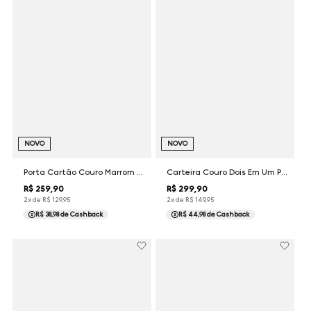
NOVO
NOVO
Porta Cartão Couro Marrom Dudalina Masculina
Carteira Couro Dois Em Um Preto Dudalina Masculina
R$
259
,
90
R$
299
,
90
2
x de
R$
129
,
95
2
x de
R$
149
,
95
R$ 38,98
de Cashback
R$ 44,98
de Cashback