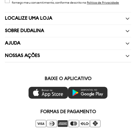
forneço meu consentimento, conforme descrito na
Política de Privacidade
LOCALIZE UMA LOJA
SOBRE DUDALINA
Quem Somos
AJUDA
Nossas Lojas
Perguntas Frequentes
NOSSAS AÇÕES
Política de privacidade
Fale Conosco
Livelo
Painel de Privacidade
Minha Conta
Vai de Visa
BAIXE O APLICATIVO
Gestão de Preferências
Troca e Devoluções
Mastercard
Ética e Sustentabilidade
Regulamentos
Azul Fidelidade
Seja um Revendedor
Duda Squad
FORMAS DE PAGAMENTO
Seja um Franqueado
Venda Corporativa
Compre pelo Whatsapp
Super Friday