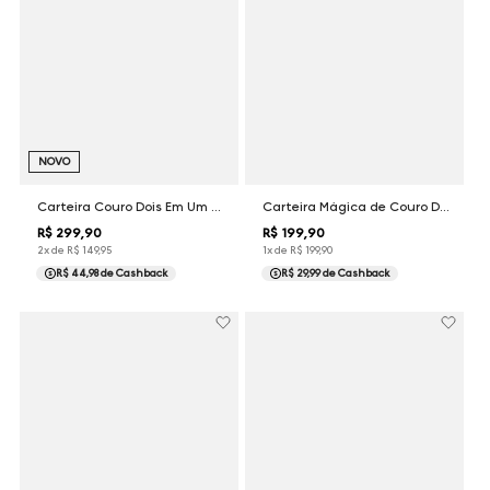
NOVO
Carteira Couro Dois Em Um Marrom Dudalina Masculina
Carteira Mágica de Couro Dudalina Masculina
R$
299
,
90
R$
199
,
90
2
x de
R$
149
,
95
1
x de
R$
199
,
90
R$ 44,98
de Cashback
R$ 29,99
de Cashback