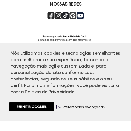
NOSSAS REDES
Nós utilizamos cookies e tecnologias semelhantes
para melhorar a sua experiência, tornando a
navegação mais ágil e customizada e, para
personalização do site conforme suas
ATENDIMENTO
preferências, segundo os seus hábitos e o seu
perfil. Para mais informações, você pode visitar a
nossa
Política de Privacidade
.
© Copyright 2000-2026 - Todos os direitos reservados. A Dudalina
reserva-se no direito de corrigir ou alterar informações como: preços,
promoções e disponibilidade de estoque a qualquer momento.
PERMITIR COOKIES
Em caso de dúvidas:
0800 770 5510.
Preferências avançadas
Horário de Atendimento
das 8h às 20h de segunda a sexta-feira e
sábados das 8h às 14h, exceto feriados.
Rua Othão 405, Vila Leopoldina - 05313-020 São Paulo, SP | CNPJ
49.669.856/0001-43.