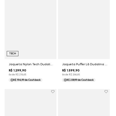
TECH
Jaqueta Nylon Tech Dudalina Masculina
Jaqueta Puffer Lã Dudalina Masculina
R$
1
.
299
,
90
R$
1
.
599
,
90
6
x de
R$
216
,
65
6
x de
R$
266
,
65
R$ 194,99
de Cashback
R$ 239,99
de Cashback