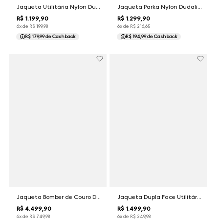
Jaqueta Utilitária Nylon Dudalina Masculina
Jaqueta Parka Nylon Dudalina Masculina
R$
1
.
199
,
90
R$
1
.
299
,
90
6
x de
R$
199
,
98
6
x de
R$
216
,
65
R$ 179,99
de Cashback
R$ 194,99
de Cashback
Jaqueta Bomber de Couro Dudalina Masculina
Jaqueta Dupla Face Utilitária Dudalina Masculina
R$
4
.
499
,
90
R$
1
.
499
,
90
6
x de
R$
749
,
98
6
x de
R$
249
,
98