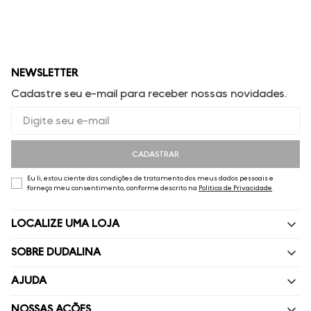
NEWSLETTER
Cadastre seu e-mail para receber nossas novidades.
CADASTRAR
Eu li, estou ciente das condições de tratamento dos meus dados pessoais e
forneço meu consentimento, conforme descrito na
Política de Privacidade
LOCALIZE UMA LOJA
SOBRE DUDALINA
Quem Somos
AJUDA
Nossas Lojas
Perguntas Frequentes
NOSSAS AÇÕES