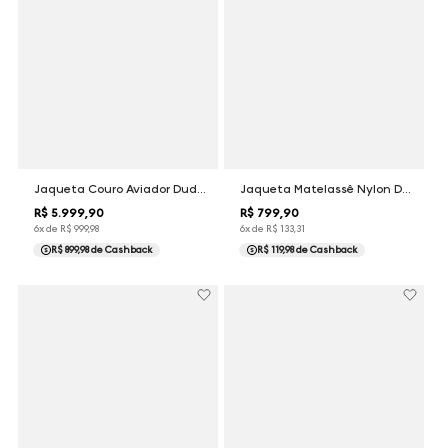
Jaqueta Couro Aviador Dudalina Masculina
Jaqueta Matelassê Nylon Dudalina Masculina
R$
5
.
999
,
90
R$
799
,
90
6
x de
R$
999
,
98
6
x de
R$
133
,
31
R$ 899,98
de Cashback
R$ 119,98
de Cashback