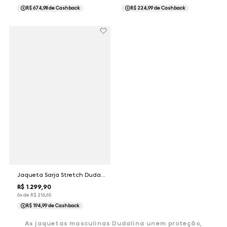
R$ 674,98
de Cashback
R$ 224,99
de Cashback
Jaqueta Sarja Stretch Dudalina Masculina
R$
1
.
299
,
90
6
x de
R$
216
,
65
R$ 194,99
de Cashback
As jaquetas masculinas Dudalina unem proteção,