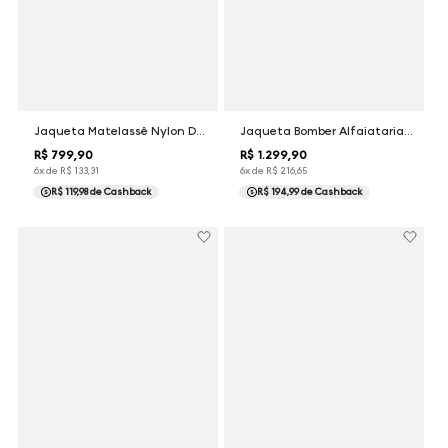
Jaqueta Matelassê Nylon Dudalina Masculina
Jaqueta Bomber Alfaiataria Dudalina Masculina
R$
799
,
90
R$
1
.
299
,
90
6
x de
R$
133
,
31
6
x de
R$
216
,
65
R$ 119,98
de Cashback
R$ 194,99
de Cashback