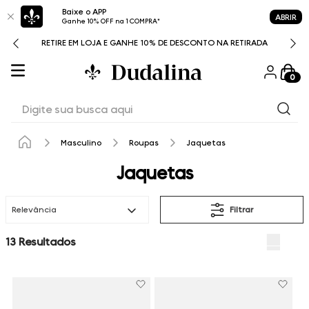
Baixe o APP
ABRIR
Ganhe 10% OFF na 1 COMPRA*
RETIRE EM LOJA E GANHE 10% DE DESCONTO NA RETIRADA
0
Digite sua busca aqui
Masculino
Roupas
Jaquetas
Jaquetas
Relevância
Filtrar
13