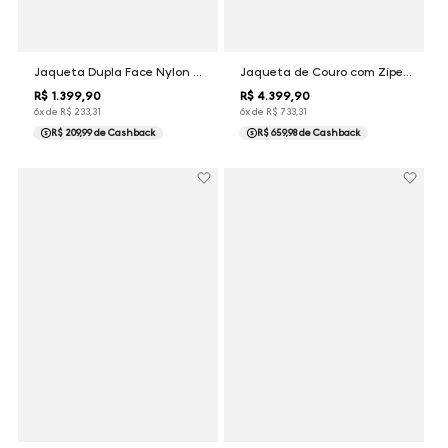
Jaqueta Dupla Face Nylon Dudalina Masculina
Jaqueta de Couro com Zíper Dudalina Masculina
R$
1
.
399
,
90
R$
4
.
399
,
90
6
x de
R$
233
,
31
6
x de
R$
733
,
31
R$ 209,99
de Cashback
R$ 659,98
de Cashback