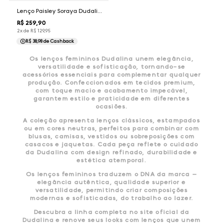
Lenço Paisley Soraya Dudalina Feminina
R$
259
,
90
2
x de
R$
129
,
95
R$ 38,98
de Cashback
Os lenços femininos Dudalina unem elegância,
versatilidade e sofisticação, tornando-se
acessórios essenciais para complementar qualquer
produção. Confeccionados em tecidos premium,
com toque macio e acabamento impecável,
garantem estilo e praticidade em diferentes
ocasiões.
A coleção apresenta lenços clássicos, estampados
ou em cores neutras, perfeitos para combinar com
blusas, camisas, vestidos ou sobreposições com
casacos e jaquetas. Cada peça reflete o cuidado
da Dudalina com design refinado, durabilidade e
estética atemporal.
Os lenços femininos traduzem o DNA da marca —
elegância autêntica, qualidade superior e
versatilidade, permitindo criar composições
modernas e sofisticadas, do trabalho ao lazer.
Descubra a linha completa no site oficial da
Dudalina e renove seus looks com lenços que unem