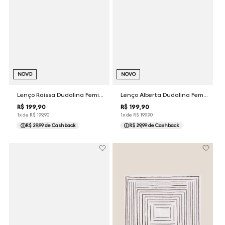
NOVO
NOVO
Lenço Raissa Dudalina Feminina
Lenço Alberta Dudalina Feminina
R$
199
,
90
R$
199
,
90
1
x de
R$
199
,
90
1
x de
R$
199
,
90
R$ 29,99
de Cashback
R$ 29,99
de Cashback