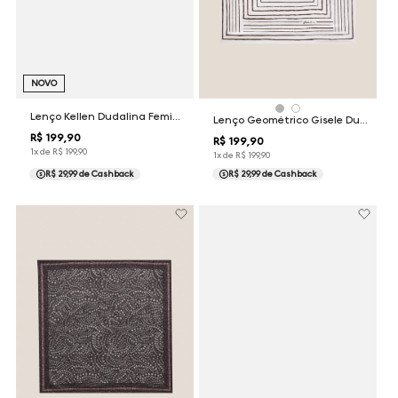
NOVO
Lenço Kellen Dudalina Feminina
Lenço Geométrico Gisele Dudalina Feminina
R$
199
,
90
R$
199
,
90
1
x de
R$
199
,
90
1
x de
R$
199
,
90
R$ 29,99
de Cashback
R$ 29,99
de Cashback