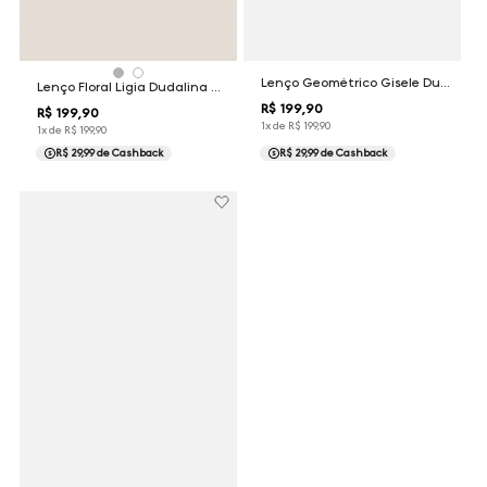
Lenço Geométrico Gisele Dudalina Feminina
Lenço Floral Ligia Dudalina Feminina
R$
199
,
90
R$
199
,
90
1
x de
R$
199
,
90
1
x de
R$
199
,
90
R$ 29,99
de Cashback
R$ 29,99
de Cashback