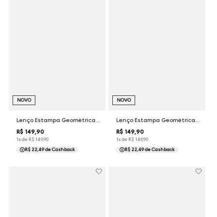
NOVO
NOVO
Lenço Estampa Geométrica Verde Dudalina
Lenço Estampa Geométrica Azul Dudalina
R$
149
,
90
R$
149
,
90
1
x de
R$
149
,
90
1
x de
R$
149
,
90
R$ 22,49
de Cashback
R$ 22,49
de Cashback