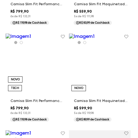
Camisa Slim Fit Performance Maquinetada Dudalina Masculina
Camisa Slim Fit Maquinetada Sarjada Dudalina Masculina
R$
799
,
90
R$
559
,
90
6
x de
R$
133
,
31
5
x de
R$
111
,
98
R$ 119,98
de Cashback
R$ 83,99
de Cashback
NOVO
TECH
NOVO
Camisa Slim Fit Performance Maquinetada Dudalina Masculina
Camisa Slim Fit Maquinetada Xadrez Dudalina Masculina
R$
799
,
90
R$
599
,
90
6
x de
R$
133
,
31
5
x de
R$
119
,
98
R$ 119,98
de Cashback
R$ 89,99
de Cashback