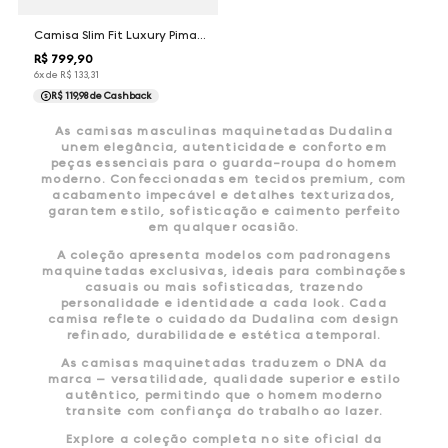
Camisa Slim Fit Luxury Pima Maquinetada Dudalina Masculina
R$
799
,
90
6
x de
R$
133
,
31
R$ 119,98
de Cashback
As camisas masculinas maquinetadas Dudalina
unem elegância, autenticidade e conforto em
peças essenciais para o guarda-roupa do homem
moderno. Confeccionadas em tecidos premium, com
acabamento impecável e detalhes texturizados,
garantem estilo, sofisticação e caimento perfeito
em qualquer ocasião.
A coleção apresenta modelos com padronagens
maquinetadas exclusivas, ideais para combinações
casuais ou mais sofisticadas, trazendo
personalidade e identidade a cada look. Cada
camisa reflete o cuidado da Dudalina com design
refinado, durabilidade e estética atemporal.
As camisas maquinetadas traduzem o DNA da
marca — versatilidade, qualidade superior e estilo
autêntico, permitindo que o homem moderno
transite com confiança do trabalho ao lazer.
Explore a coleção completa no site oficial da