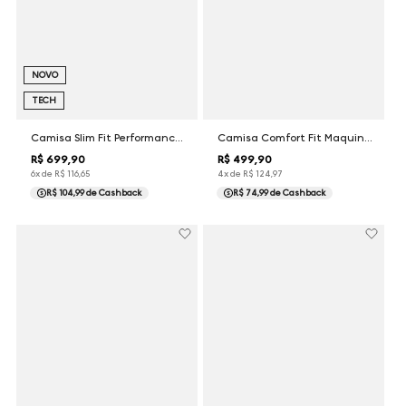
NOVO
TECH
Camisa Slim Fit Performance Maquinetada Dudalina Masculina
Camisa Comfort Fit Maquinetada Dudalina Masculina
R$
699
,
90
R$
499
,
90
6
x de
R$
116
,
65
4
x de
R$
124
,
97
R$ 104,99
de Cashback
R$ 74,99
de Cashback