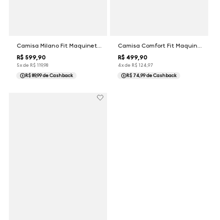
Camisa Milano Fit Maquinetada Stretch Dudalina Masculina
Camisa Comfort Fit Maquinetada Dudalina Masculina
R$
599
,
90
R$
499
,
90
5
x de
R$
119
,
98
4
x de
R$
124
,
97
R$ 89,99
de Cashback
R$ 74,99
de Cashback