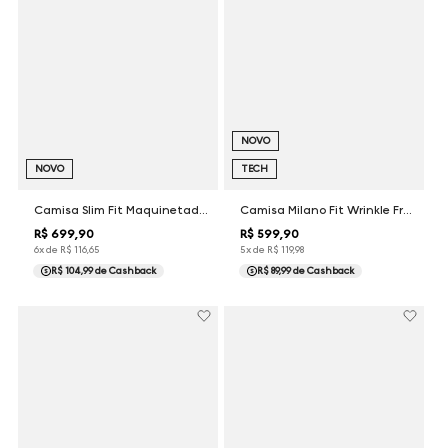
NOVO
NOVO
TECH
Camisa Slim Fit Maquinetada Luxury Dudalina Masculina
Camisa Milano Fit Wrinkle Free Maquinetada Dudalina Masculina
R$
699
,
90
R$
599
,
90
6
x de
R$
116
,
65
5
x de
R$
119
,
98
R$ 104,99
de Cashback
R$ 89,99
de Cashback