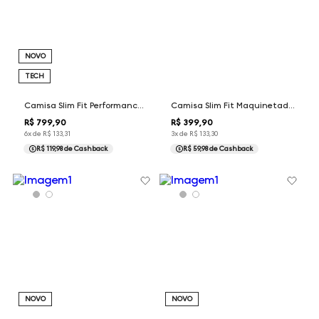
NOVO
TECH
Camisa Slim Fit Performance Maquinetada Dudalina Masculina
Camisa Slim Fit Maquinetada Dudalina Masculina
R$
799
,
90
R$
399
,
90
6
x de
R$
133
,
31
3
x de
R$
133
,
30
R$ 119,98
de Cashback
R$ 59,98
de Cashback
NOVO
NOVO