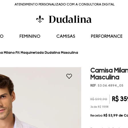
ATENDIMENTO PERSONALIZADO COM A CONSULTORA DIGITAL
NO
FEMININO
CAMISAS
PERFORMANCE
a Milano Fit Maquinetada Dudalina Masculina
Camisa Milan
Masculina
REF
:
53.06.4894_05
R$
35
R$
599
,
90
3
x de
R$
119
,
98
Receba
R$ 53,99
de C