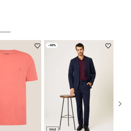
-
50%
SALE