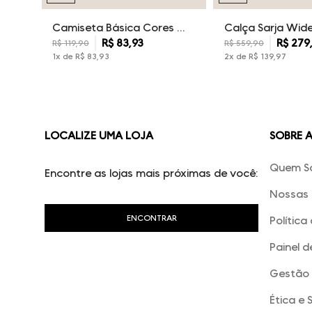
Camiseta Básica Cores Dudalina Masculina
R$
83
,
93
R$
279
R$
119
,
90
R$
559
,
90
1
x de
R$
83
,
93
2
x de
R$
139
,
97
LOCALIZE UMA LOJA
SOBRE 
Quem S
Encontre as lojas mais próximas de você:
Nossas 
Política
Painel d
Gestão 
Ética e 