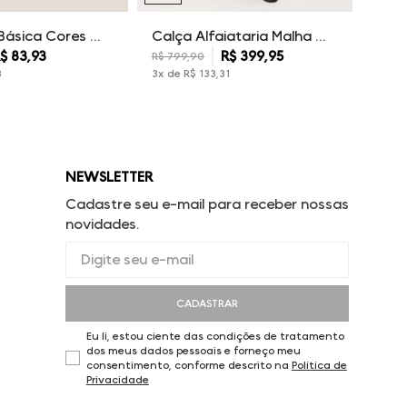
Camiseta Básica Cores Dudalina Masculina
Calça Alfaiataria Malha Dudalina Masculina
$
83
,
93
R$
399
,
95
R$
799
,
90
3
3
x de
R$
133
,
31
NEWSLETTER
Cadastre seu e-mail para receber nossas
novidades.
CADASTRAR
Eu li, estou ciente das condições de tratamento
dos meus dados pessoais e forneço meu
consentimento, conforme descrito na
Política de
Privacidade