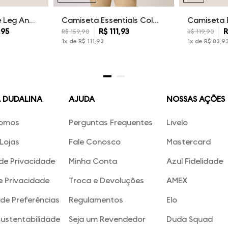
Calça Sarja Wide Leg Ana Dudalina Feminina
Camiseta Essentials Color Dudalina Masculina
,
95
R$
111
,
93
R
R$
159
,
90
R$
119
,
90
1
x de
R$
111
,
93
1
x de
R$
83
,
9
A DUDALINA
AJUDA
NOSSAS AÇÕES
omos
Perguntas Frequentes
Livelo
Lojas
Fale Conosco
Mastercard
 de Privacidade
Minha Conta
Azul Fidelidade
e Privacidade
Troca e Devoluções
AMEX
de Preferências
Regulamentos
Elo
Sustentabilidade
Seja um Revendedor
Duda Squad