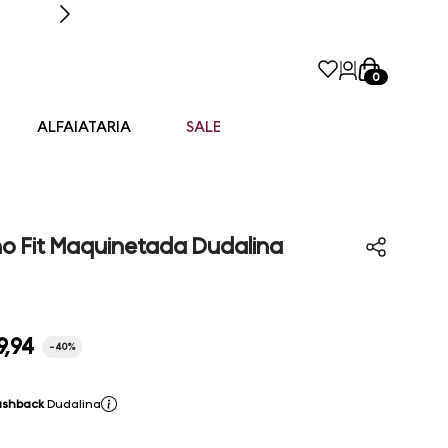
0
ALFAIATARIA
SALE
o Fit Maquinetada Dudalina
9
,
94
-
40%
ashback
Dudalina