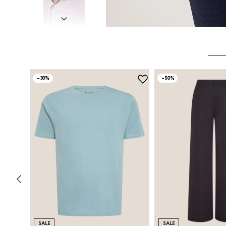
-
30%
-
50%
SALE
SALE