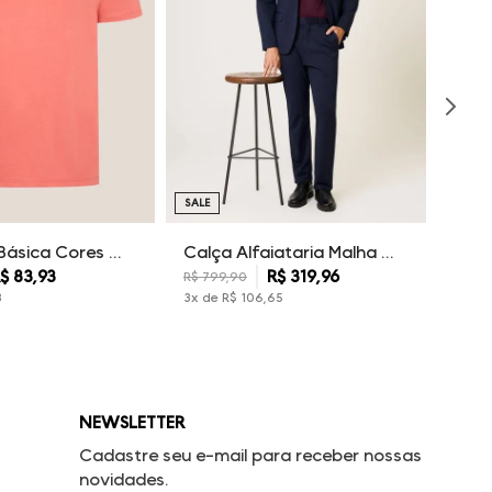
SALE
Camiseta Básica Cores Dudalina Masculina
Calça Alfaiataria Malha Dudalina Masculina
$
83
,
93
R$
319
,
96
R$
799
,
90
3
3
x de
R$
106
,
65
NEWSLETTER
Cadastre seu e-mail para receber nossas
novidades.