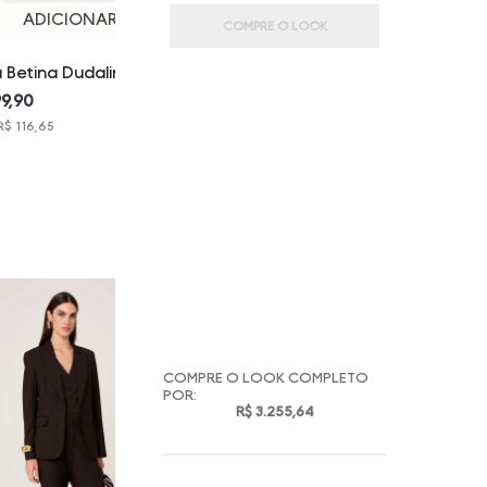
ADICIONAR
COMPRE O LOOK
a Betina Dudalina
nina
99,90
R$ 116,65
COMPRE O LOOK COMPLETO
POR:
R$ 3.255,64