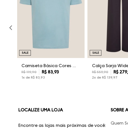
SALE
SALE
Camiseta Básica Cores Dudalina Masculina
R$
83
,
93
R$
279
R$
119
,
90
R$
559
,
90
1
x de
R$
83
,
93
2
x de
R$
139
,
97
LOCALIZE UMA LOJA
SOBRE 
Quem S
Encontre as lojas mais próximas de você: