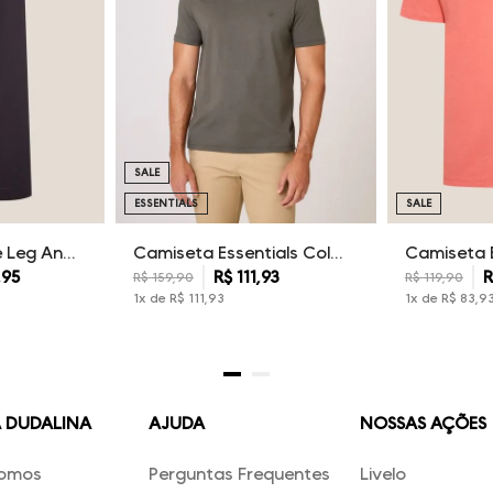
SALE
ESSENTIALS
SALE
Calça Sarja Wide Leg Ana Dudalina Feminina
Camiseta Essentials Color Dudalina Masculina
,
95
R$
111
,
93
R
R$
159
,
90
R$
119
,
90
1
x de
R$
111
,
93
1
x de
R$
83
,
9
A DUDALINA
AJUDA
NOSSAS AÇÕES
omos
Perguntas Frequentes
Livelo