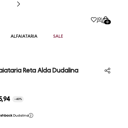
0
ALFAIATARIA
SALE
iataria Reta Alda Dudalina
5
,
94
-
40%
shback
Dudalina