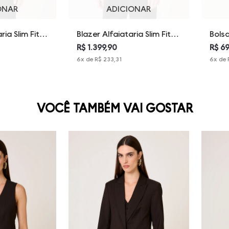
ONAR
ADICIONAR
ria Slim Fit
Blazer Alfaiataria Slim Fit
Bols
Feminina
Alda Dudalina Feminina
Femi
R$ 1.399,90
R$ 6
6
x de
R$ 233,31
6
x de
VOCÊ TAMBÉM VAI GOSTAR