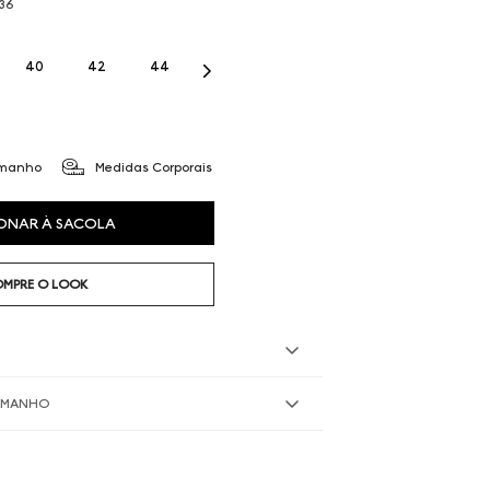
36
40
42
44
amanho
Medidas Corporais
ONAR À SACOLA
MPRE O LOOK
TAMANHO