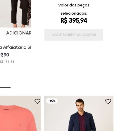
Valor das peças
selecionadas:
R$ 395,94
ADICIONAR
VOCÊ TAMBÉM VAI GOSTAR
 Alfaiataria Slim Fit
 Dudalina Feminina
99,90
R$ 133,31
-
60%