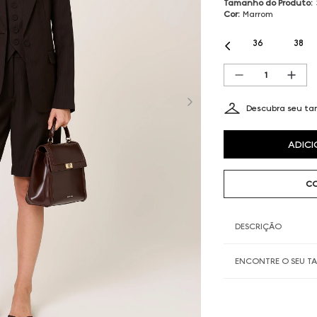
Tamanho do Produto
:
Cor
:
Marrom
36
38
Descubra seu t
ADICI
CO
DESCRIÇÃO
ENCONTRE O SEU 