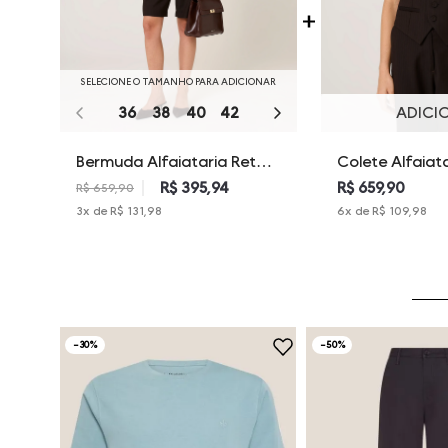
SELECIONE O TAMANHO PARA ADICIONAR
36
38
40
42
44
46
ADICI
Bermuda Alfaiataria Reta
Colete Alfaiata
Alda Dudalina Feminina
Alda Dudalina 
R$ 395,94
R$ 659,90
R$ 659,90
3
x de
R$ 131,98
6
x de
R$ 109,98
-
30%
-
50%