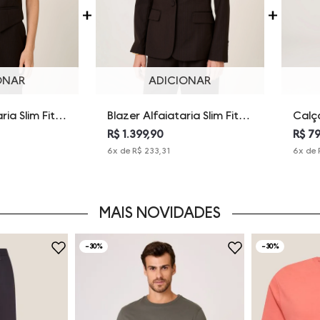
ONAR
ADICIONAR
ria Slim Fit
Blazer Alfaiataria Slim Fit
Calça
Feminina
Alda Dudalina Feminina
Alda
R$ 1.399,90
R$ 7
6
x de
R$ 233,31
6
x de
MAIS NOVIDADES
-
30%
-
30%