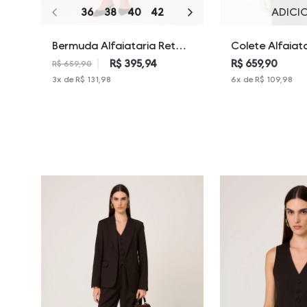
36
38
40
42
44
46
ADICI
Bermuda Alfaiataria Reta
Colete Alfaiata
Alda Dudalina Feminina
Alda Dudalina 
R$ 395,94
R$ 659,90
R$ 659,90
3
x de
R$ 131,98
6
x de
R$ 109,98