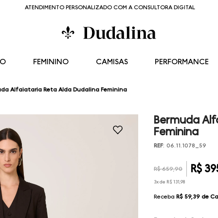
ATENDIMENTO PERSONALIZADO COM A CONSULTORA DIGITAL
NO
FEMININO
CAMISAS
PERFORMANCE
da Alfaiataria Reta Alda Dudalina Feminina
Bermuda Alfa
Feminina
REF
:
06.11.1078_59
R$
39
R$
659
,
90
3
x de
R$
131
,
98
Receba
R$ 59,39
de Ca