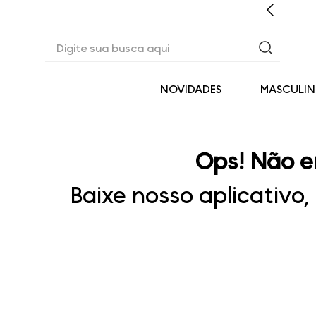
EM ATÉ 6X SEM JUROS* OU 3% OFF NO PIX
Digite sua busca aqui
NOVIDADES
MASCULI
Ops! Não e
Baixe nosso aplicativo