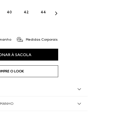
40
42
44
amanho
Medidas Corporais
ONAR À SACOLA
MPRE O LOOK
TAMANHO