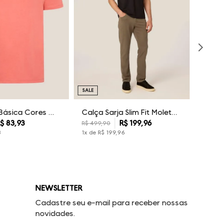
SALE
Camiseta Básica Cores Dudalina Masculina
Calça Sarja Slim Fit Moletom Dudalina Masculina
$
83
,
93
R$
199
,
96
R$
499
,
90
3
1
x de
R$
199
,
96
NEWSLETTER
Cadastre seu e-mail para receber nossas
novidades.