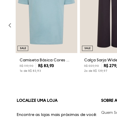
SALE
SALE
Camiseta Básica Cores Dudalina Masculina
R$
83
,
93
R$
279
R$
119
,
90
R$
559
,
90
1
x de
R$
83
,
93
2
x de
R$
139
,
97
LOCALIZE UMA LOJA
SOBRE 
Quem S
Encontre as lojas mais próximas de você: