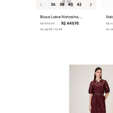
36
38
40
42
44
46
Blusa Laise Natasha
Sai
Dudalina Feminina
Dud
R$ 449,95
R$ 899,90
R$ 1
4
x de
R$ 112,48
6
x d