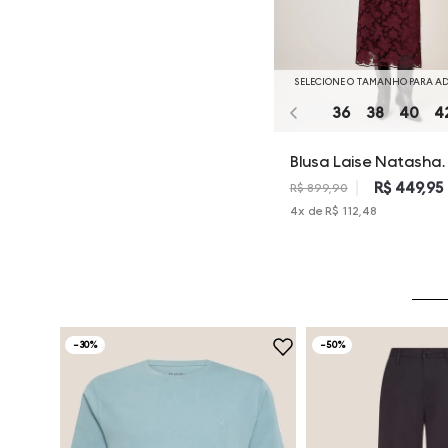
SELECIONE O TAMANHO PARA A
36
38
40
4
Blusa Laise Natasha
Dudalina Feminina
R$ 449,95
R$ 899,90
4
x de
R$ 112,48
-
30%
-
50%