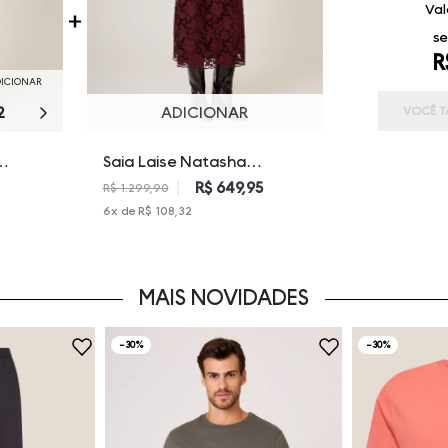
Val
se
R
DICIONAR
2
44
46
ADICIONAR
VOCÊ T
Saia Laise Natasha
Dudalina Feminina
R$ 649,95
R$ 1.299,90
6
x de
R$ 108,32
MAIS NOVIDADES
-
30%
-
30%