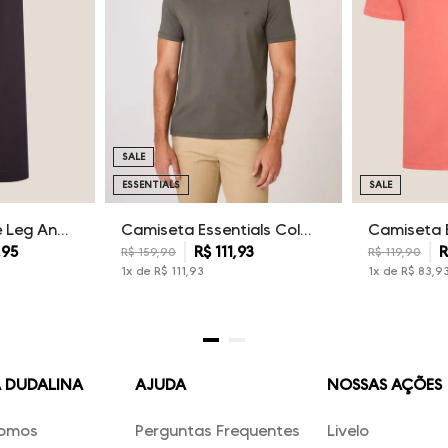
SALE
ESSENTIALS
SALE
Calça Sarja Wide Leg Ana Dudalina Feminina
Camiseta Essentials Color Dudalina Masculina
,
95
R$
111
,
93
R
R$
159
,
90
R$
119
,
90
1
x de
R$
111
,
93
1
x de
R$
83
,
9
A DUDALINA
AJUDA
NOSSAS AÇÕES
omos
Perguntas Frequentes
Livelo