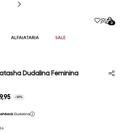
0
ALFAIATARIA
SALE
Natasha Dudalina Feminina
9
,
95
-
50%
ashback
Dudalina
36