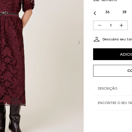
36
38
Descubra seu t
ADICI
CO
DESCRIÇÃO
ENCONTRE O SEU 