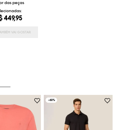
or das peças
lecionadas:
$ 449,95
AMBÉM VAI GOSTAR
-
60%