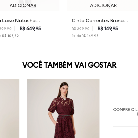
ADICIONAR
ADICIONAR
a Laise Natasha
Cinto Correntes Bruna
alina Feminina
Dudalina Feminina
R$ 649,95
R$ 149,95
.299,90
R$ 299,90
e
R$ 108,32
1
x de
R$ 149,95
VOCÊ TAMBÉM VAI GOSTAR
COMPRE O 